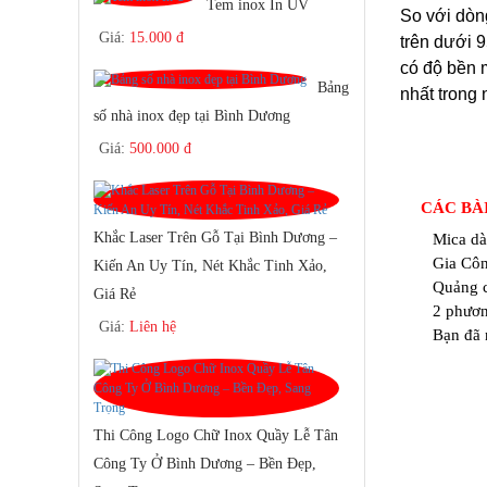
Tem inox In UV
So với dòng
Giá:
15.000 đ
trên dưới 9
có độ bền 
Bảng
nhất trong 
số nhà inox đẹp tại Bình Dương
Giá:
500.000 đ
CÁC BÀ
Khắc Laser Trên Gỗ Tại Bình Dương –
Mica dà
Gia Côn
Kiến An Uy Tín, Nét Khắc Tinh Xảo,
Quảng c
Giá Rẻ
2 phươn
Giá:
Liên hệ
Bạn đã 
Thi Công Logo Chữ Inox Quầy Lễ Tân
Công Ty Ở Bình Dương – Bền Đẹp,