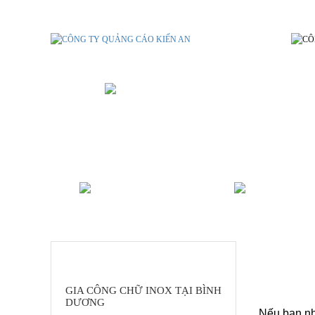
GIA CÔNG CHỮ INOX TẠI BÌNH
ALU - MICA - POLY
IN ẤN B
DANH MỤC SẢN PHẨM
GIA CÔNG CHỮ INOX TẠI BÌNH
DƯƠNG
Nếu bạn nh