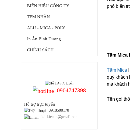
BIỂN HIỆU CÔNG TY
phổ biến tr
TEM NHÃN
ALU - MICA - POLY
In Ấn Bình Dương
CHÍNH SÁCH
Tấm Mica l
HỖ TRỢ TRỰC TUYẾN
Tấm Mica 
quý khách 
mà khách h
0904747398
Tên gọi th
Hỗ trợ trực tuyến
0918500170
kd.kienan@gmail.com