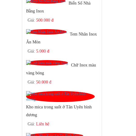
Biển Số Nhà
Bằng Inox
Giá:
500.000 đ
Tem Nhãn Inox
Ăn Mòn
Giá:
5.000 đ
Chữ Inox màu
vàng bóng
Giá:
50.000 đ
Kho mica trong suốt ở Tân Uyên bình
dương
Giá:
Liên hệ