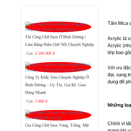
SẢN PHẨM BÁN CHẠY
Tấm Mica có
Thi Công Chữ Inox Ở Bình Dương |
Acrylic là 
Làm Bảng Hiệu Chữ Nổi Chuyên Nghiệp
Acrylic (nh
lớp bao gồm
Giá:
2.500.000 đ
Với ưu đặc 
đại, sang t
Công Ty Khắc Tem Chuyên Nghiệp Ở
dụng để ph
Bình Dương – Uy Tín, Giá Rẻ, Giao
Hàng Nhanh
Giá:
3.000 đ
Những loạ
Chính vì t
Gia Công Chữ Inox Vàng, Trắng, Mặt
mang khi có