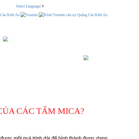
Select Language
▼
TEM NHÃN
LIÊN HỆ
TÌM KIẾM
CỦA CÁC TẤM MICA?
y được một quá trình dài để hình thành được dạng, 