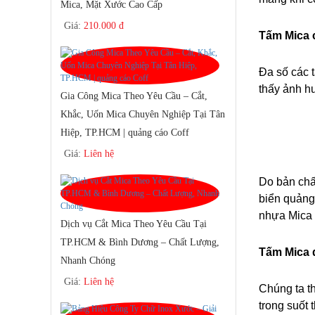
Mica, Mặt Xước Cao Cấp
Giá:
210.000 đ
Tấm Mica c
Đa số các t
thấy ảnh hư
Gia Công Mica Theo Yêu Cầu – Cắt,
Khắc, Uốn Mica Chuyên Nghiệp Tại Tân
Hiệp, TP.HCM | quảng cáo Coff
Giá:
Liên hệ
Do bản chất
biển quảng 
nhựa Mica 
Dịch vụ Cắt Mica Theo Yêu Cầu Tại
TP.HCM & Bình Dương – Chất Lượng,
Tấm Mica 
Nhanh Chóng
Giá:
Liên hệ
Chúng ta t
trong suốt 