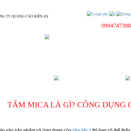
0904747398
 DƯƠNG
BIỂN HIỆU CÔNG TY
ÌNH DƯƠNG
CHÍNH SÁCH
TẤM MICA LÀ GÌ? CÔNG DỤNG 
ìn vào sản phẩm và ứng dụng của
 tấm Mica
 thì bạn có thể thấ