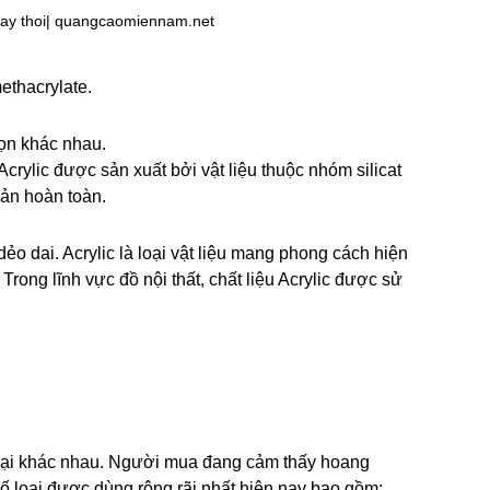
y thoi| 
quangcaomiennam.net
ethacrylate.
họn khác nhau. 
 Acrylic được sản xuất bởi vật liệu thuộc nhóm silicat 
bản hoàn toàn.
o dai. Acrylic là loại vật liệu mang phong cách hiện 
rong lĩnh vực đồ nội thất, chất liệu Acrylic được sử 
loại khác nhau. Người mua đang cảm thấy hoang 
số loại được dùng rộng rãi nhất hiện nay bao gồm: