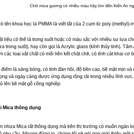
Chữ mica gương có nhiều màu hãy tìm đến Kiến An nga
 tên khoa học là PMMA là viết tắt của 2 cụm từ poly (methyl)-m
vật liệu có thể là trong suốt hoặc có màu sắc với nhiều sự lựa c
ựa trong suốt), hay còn gọi là Acrylic glass (kính thủy tinh). Tấm
 các loại vật chất có mối liên kết chặt chẽ, có tính cát khai cơ 
điểm là sáng bóng, có tính đàn hồi, độ bền cao, bề mặt mịn và dẻ
rọng và ngày càng được ứng dụng rộng rãi trong nhiều lĩnh vực. T
ủ lên bề mặt gỗ công nghiệp. 
i Mica thông dụng
ấm nhựa Mica rất thông dụng mà trên thị trường có muôn ngàn 
 nhu cầu. Nhưng đừng lo, chúng tôi sẽ gói gọn giới thiệu một 