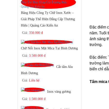
Bảng Hiệu Công Ty Chữ Inox Xước –
Giải Pháp Thể Hiện Đẳng Cấp Thương
Hiệu | Quảng Cáo Kiến An
Đặc điểm củ
Giá:
350.000 đ
năm. Tuổi t
ánh sáng th
trường.
Chữ Nổi Inox Mặt Mica Tại Bình Dương
Giá:
3.500.000 đ
Đặc điểm: T
trường làm 
Cắt tấm Alu
biển chỉ dẫ
Bình Dương
Giá:
Liên hệ
Tấm mica 
Inox vàng gương
Giá:
1.500.000 đ