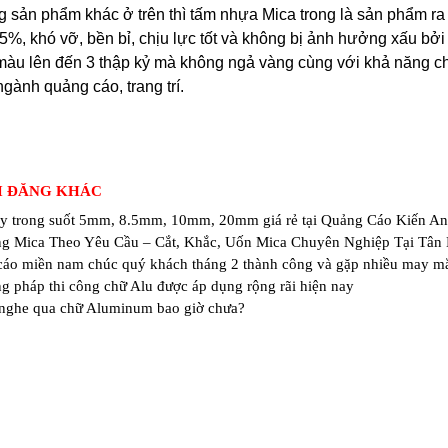
 sản phẩm khác ở trên thì tấm nhựa Mica trong là sản phẩm ra 
5%, khó vỡ, bền bỉ, chịu lực tốt và không bị ảnh hưởng xấu bởi 
màu lên đến 3 thập kỷ mà không ngả vàng cùng với khả năng ch
ngành quảng cáo, trang trí.
I ĐĂNG KHÁC
y trong suốt 5mm, 8.5mm, 10mm, 20mm giá rẻ tại Quảng Cáo Kiến An
g Mica Theo Yêu Cầu – Cắt, Khắc, Uốn Mica Chuyên Nghiệp Tại Tân
áo miền nam chúc quý khách tháng 2 thành công và gặp nhiều may m
g pháp thi công chữ Alu được áp dụng rộng rãi hiện nay
nghe qua chữ Aluminum bao giờ chưa?