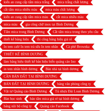
kiến an cung cấp tấm mica trắng
mica trắng chất lượng
cắt tấm mica nhiều màu
mica màu chất lượng
kiến an cung cấp tấm mica màu
cắt mica nhiều màu
mica màu
gia công chữ inox tại Bình Dương
Tấm mica trong Bình Dương
Cắt tấm mica trong theo yêu cầu
thiết kế bảng hiệu
thi công bảng hiệu giá rẻ
In tem café In tem trà sữa In tem nhãn
Cà phê Brownka
THIẾT KẾ BÌNH DƯƠNG
làm bảng hiệu thiết kế bản hiệu biển quảng cáo Ino
in tem nhãn bình dương
Bán nhà tại bình dương
CẦN BÁN ĐẤT TẠI BÌNH DƯƠNG
BÁN ĐẤT TẠI BÌNH DƯƠNG
bảng văn phòng công ty
Vật tư Quảng cáo Bình Dương
Tủ nhựa Đài Loan Bình Dương
Bàn học sinh
bán tấm mica giá rẻ tại bình dương
bảng nội bộ công ty
Quảng cáo Facebook