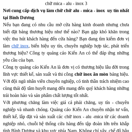
chữ mica - alu - inox 3
Nơi cung cấp dịch vụ làm chữ chữ alu - mica - inox  uy tín nhất 
tại Bình Dương
Nếu bạn đang có nhu cầu mở cửa hàng kinh doanh nhưng chưa 
biết đặt bảng thương hiệu như thế nào? Bạn gặp khó khăn trong 
việc thu hút khách hàng đến cửa hàng? Bạn đang tìm kiếm đơn vị 
làm 
chữ inox
, biển hiệu uy tín, chuyên nghiệp hợp tác, phát triển 
thương hiệu? Công ty quảng cáo Kiến An có thể đáp ứng những 
yêu cầu của bạn.
Công ty quảng cáo Kiến An là đơn vị có thương hiệu lâu đời trong 
lĩnh vực thiết kế, sản xuất và thi công 
chữ inox ăn mòn 
bảng hiệu. 
Với đội ngũ nhân viên chuyên nghiệp, có tinh thần trách nhiệm cao 
cùng thái độ tâm huyết mang đến mang đến quý khách hàng những 
trải hoàn hảo và sản phẩm chất lượng tốt nhất.
Với phương chăng làm việc giá cả phải chăng, uy tín - chuyên 
nghiệp và nhanh chóng. Quảng cáo Kiến An chuyên nhận tư vấn, 
thiết kế, lắp đặt và sản xuất các chữ inox - alu -mica từ các doanh 
nghiệp nhỏ, chuỗi hệ thống cửa hàng đến tập đoàn lớn trên khắp 
tỉnh Bình Dương và khu vực phía Nam. Không chỉ vậy, chế độ hậu 