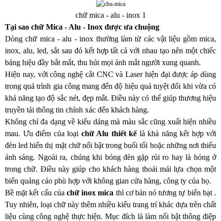
chữ mica - alu - inox 1
Tại sao chữ Mica - Alu - Inox được ưa chuộng 
Dòng chữ mica - alu - inox thường làm từ các vật liệu gồm mica, 
inox, alu, led, sắt sau đó kết hợp tất cả với nhau tạo nên một chiếc 
bảng hiệu đầy bắt mắt, thu hút mọi ánh mắt người xung quanh.
Hiện nay, với công nghệ cắt CNC và Laser hiện đại được áp dùng 
trong quá trình gia công mang đến độ hiệu quả tuyệt đối khi vừa có 
khả năng tạo độ sắc nét, đẹp mắt. Điều này có thể giúp thương hiệu 
truyền tải thông tin chính xác đến khách hàng.
Không chỉ đa dạng về kiểu dáng mà màu sắc cũng xuất hiện nhiều 
mau. Ưu điểm của loại 
chữ Alu thiết kế
 là khả năng kết hợp với 
đèn led hiển thị mặt chữ nổi bật trong buổi tối hoặc những nơi thiếu 
ánh sáng. Ngoài ra, chúng khi bóng đèn gặp rủi ro hay là hỏng ở 
trong chữ. Điều này giúp cho khách hàng thoải mái lựa chọn một 
biển quảng cáo phù hợp với không gian cửa hàng, công ty của họ. 
Bề mặt kết cấu của 
chữ inox mica 
thì cơ bản nó tương tự biển bạt . 
Tuy nhiên, loại chữ này thêm nhiều kiểu trang trí khác dựa trên chất 
liệu cùng công nghệ thực hiện. Mục đích là làm nổi bật thông điệp 