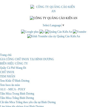
Select Language
▼
Menu
Trang chủ
GIA CÔNG CHỮ INOX TẠI BÌNH DƯƠNG
BIỂN HIỆU CÔNG TY
Quầy Cà Phê Mang Đi
CHỮ INOX
TEM NHÃN
Tem Khắc Ở Bình Dương
Tem Inox ăn mòn
ALU - MICA - POLY
Tấm Mica Trong Bình Dương
Tấm Mica Trắng Bình Dương
Cắt tấm Mica Trắng theo yêu cầu tại Bình Dương
Làm bảng tên phòng ở tại Bình Dương