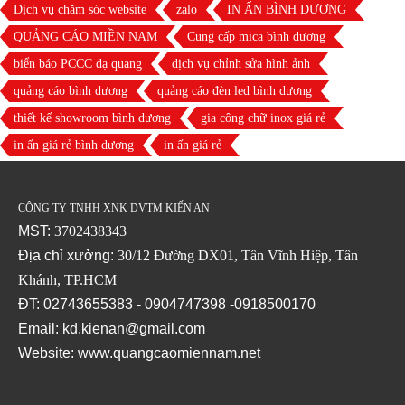
Dịch vụ chăm sóc website
zalo
IN ẤN BÌNH DƯƠNG
QUẢNG CÁO MIỀN NAM
Cung cấp mica bình dương
biển báo PCCC dạ quang
dịch vụ chỉnh sửa hình ảnh
quảng cáo bình dương
quảng cáo đèn led bình dương
thiết kế showroom bình dương
gia công chữ inox giá rẻ
in ấn giá rẻ bình dương
in ấn giá rẻ
CÔNG TY TNHH XNK DVTM KIẾN AN
MST:
3702438343
Địa chỉ xưởng:
30/12 Đường DX01, Tân Vĩnh Hiệp, Tân
Khánh, TP.HCM
ĐT: 02743655383 - 0904747398 -0918500170
Email: kd.kienan@gmail.com
Website:
www.quangcaomiennam.net