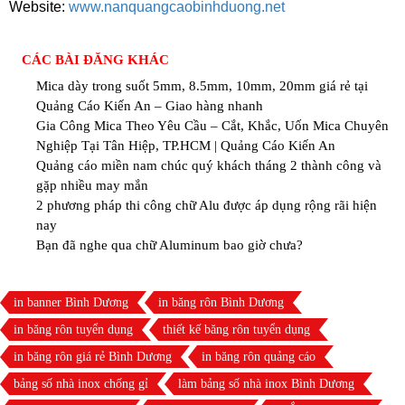
Website:
www.nanquangcaobinhduong.net
CÁC BÀI ĐĂNG KHÁC
Mica dày trong suốt 5mm, 8.5mm, 10mm, 20mm giá rẻ tại
Quảng Cáo Kiến An – Giao hàng nhanh
Gia Công Mica Theo Yêu Cầu – Cắt, Khắc, Uốn Mica Chuyên
Nghiệp Tại Tân Hiệp, TP.HCM | Quảng Cáo Kiến An
Quảng cáo miền nam chúc quý khách tháng 2 thành công và
gặp nhiều may mắn
2 phương pháp thi công chữ Alu được áp dụng rộng rãi hiện
nay
Bạn đã nghe qua chữ Aluminum bao giờ chưa?
in banner Bình Dương
in băng rôn Bình Dương
in băng rôn tuyển dụng
thiết kế băng rôn tuyển dụng
in băng rôn giá rẻ Bình Dương
in băng rôn quảng cáo
bảng số nhà inox chống gỉ
làm bảng số nhà inox Bình Dương