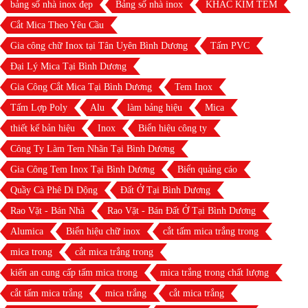
bảng số nhà inox đẹp
Bảng số nhà inox
KHẮC KIM TEM
Cắt Mica Theo Yêu Cầu
Gia công chữ Inox tại Tân Uyên Bình Dương
Tấm PVC
Đại Lý Mica Tại Bình Dương
Gia Công Cắt Mica Tại Bình Dương
Tem Inox
Tấm Lợp Poly
Alu
làm bảng hiệu
Mica
thiết kế bản hiệu
Inox
Biển hiệu công ty
Công Ty Làm Tem Nhãn Tại Bình Dương
Gia Công Tem Inox Tại Bình Dương
Biển quảng cáo
Quầy Cà Phê Di Dộng
Đất Ở Tại Bình Dương
Rao Vặt - Bán Nhà
Rao Vặt - Bán Đất Ở Tại Bình Dương
Alumica
Biển hiệu chữ inox
cắt tấm mica trắng trong
mica trong
cắt mica trắng trong
kiến an cung cấp tấm mica trong
mica trắng trong chất lượng
cắt tấm mica trắng
mica trắng
cắt mica trắng