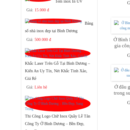
Tem inox In UV
G
Giá:
15.000 đ
Bảng
số nhà inox đẹp tại Bình Dương
Ở Bình 
Giá:
500.000 đ
gia côn
G
Khắc Laser Trên Gỗ Tại Bình Dương –
Kiến An Uy Tín, Nét Khắc Tinh Xảo,
Giá Rẻ
Ở đâu g
Giá:
Liên hệ
trong s
G
Thi Công Logo Chữ Inox Quầy Lễ Tân
Công Ty Ở Bình Dương – Bền Đẹp,