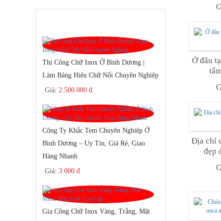
G
SẢN PHẨM BÁN CHẠY
Ở đâu tại Bình Dương
Thi Công Chữ Inox Ở Bình Dương |
tấm
Làm Bảng Hiệu Chữ Nổi Chuyên Nghiệp
G
Giá:
2.500.000 đ
Công Ty Khắc Tem Chuyên Nghiệp Ở
Địa chỉ 
Bình Dương – Uy Tín, Giá Rẻ, Giao
đẹp 
Hàng Nhanh
G
Giá:
3.000 đ
Gia Công Chữ Inox Vàng, Trắng, Mặt