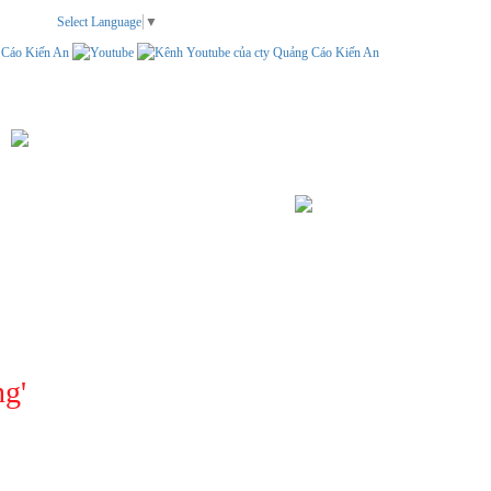
Select Language
▼
TEM NHÃN
LIÊN HỆ
TÌM KIẾM
ng
'