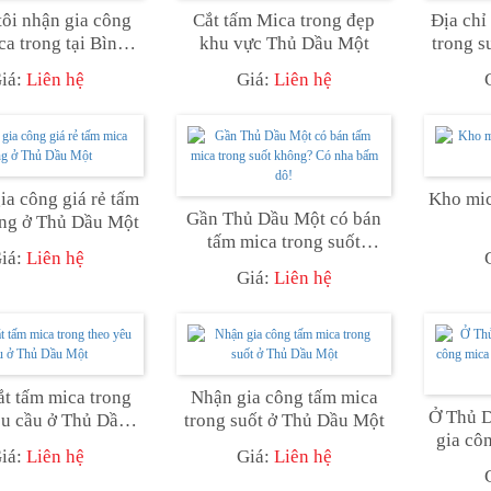
ôi nhận gia công
Cắt tấm Mica trong đẹp
Địa chỉ
ca trong tại Bình
khu vực Thủ Dầu Một
trong s
Dương
iá:
Liên hệ
Giá:
Liên hệ
ia công giá rẻ tấm
Kho mic
Gần Thủ Dầu Một có bán
ong ở Thủ Dầu Một
tấm mica trong suốt
iá:
Liên hệ
không? Có nha bấm dô!
Giá:
Liên hệ
t tấm mica trong
Nhận gia công tấm mica
Ở Thủ D
êu cầu ở Thủ Dầu
trong suốt ở Thủ Dầu Một
gia cô
Một
iá:
Liên hệ
Giá:
Liên hệ
không