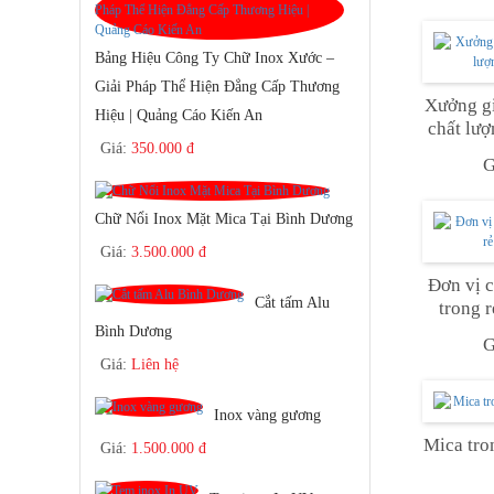
Bảng Hiệu Công Ty Chữ Inox Xước –
Giải Pháp Thể Hiện Đẳng Cấp Thương
Xưởng gi
Hiệu | Quảng Cáo Kiến An
chất lư
Giá:
350.000 đ
G
Chữ Nổi Inox Mặt Mica Tại Bình Dương
Giá:
3.500.000 đ
Đơn vị 
Cắt tấm Alu
trong 
Bình Dương
G
Giá:
Liên hệ
Inox vàng gương
Mica tro
Giá:
1.500.000 đ