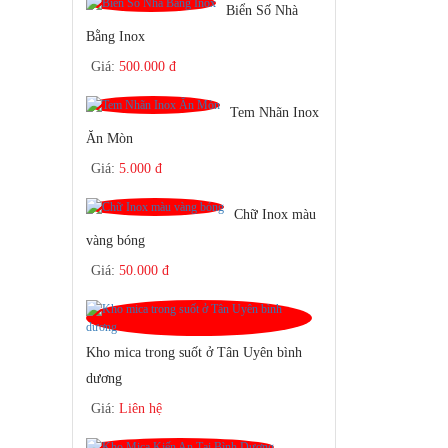
Biển Số Nhà
Bằng Inox
Giá:
500.000 đ
Tem Nhãn Inox
Ăn Mòn
Giá:
5.000 đ
Chữ Inox màu
vàng bóng
Giá:
50.000 đ
Kho mica trong suốt ở Tân Uyên bình
dương
Giá:
Liên hệ