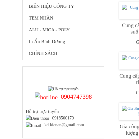
BIỂN HIỆU CÔNG TY
TEM NHÃN
Cung cấ
ALU - MICA - POLY
suố
In Ấn Bình Dương
G
CHÍNH SÁCH
HỖ TRỢ TRỰC TUYẾN
Cung cấp
T
G
0904747398
Hỗ trợ trực tuyến
0918500170
kd.kienan@gmail.com
Gia công
lượng