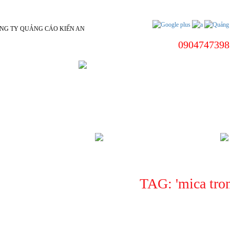
0904747398
 DƯƠNG
BIỂN HIỆU CÔNG TY
ÌNH DƯƠNG
CHÍNH SÁCH
TAG: '
mica tro