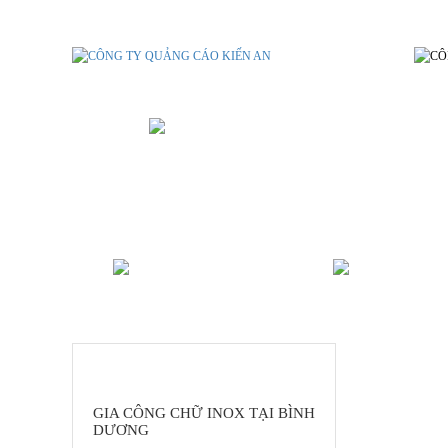
GIA CÔNG CHỮ INOX TẠI BÌNH
ALU - MICA - POLY
IN ẤN B
DANH MỤC SẢN PHẨM
GIA CÔNG CHỮ INOX TẠI BÌNH
DƯƠNG