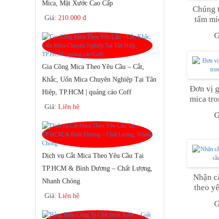
Mica, Mặt Xước Cao Cấp
Chúng t
Giá:
210.000 đ
tấm mi
G
Gia Công Mica Theo Yêu Cầu – Cắt,
Khắc, Uốn Mica Chuyên Nghiệp Tại Tân
Đơn vị g
Hiệp, TP.HCM | quảng cáo Coff
mica tr
Giá:
Liên hệ
G
Dịch vụ Cắt Mica Theo Yêu Cầu Tại
TP.HCM & Bình Dương – Chất Lượng,
Nhận cắ
Nhanh Chóng
theo y
Giá:
Liên hệ
G