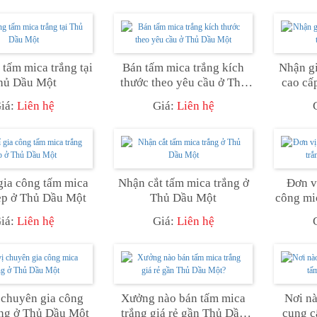
 tấm mica trắng tại
Bán tấm mica trắng kích
Nhận gi
hủ Dầu Một
thước theo yêu cầu ở Thủ
cao cấ
Dầu Một
iá:
Liên hệ
Giá:
Liên hệ
gia công tấm mica
Nhận cắt tấm mica trắng ở
Đơn v
ẹp ở Thủ Dầu Một
Thủ Dầu Một
công mi
iá:
Liên hệ
Giá:
Liên hệ
 chuyên gia công
Xưởng nào bán tấm mica
Nơi n
ắng ở Thủ Dầu Một
trắng giá rẻ gần Thủ Dầu
cung c