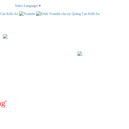
Select Language
▼
TEM NHÃN
LIÊN HỆ
TÌM KIẾM
ng
'