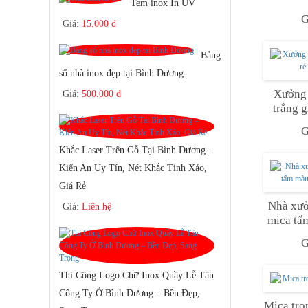
Tem inox In UV
G
Giá:
15.000 đ
Bảng
số nhà inox đẹp tại Bình Dương
Xưởng 
Giá:
500.000 đ
trắng g
G
Khắc Laser Trên Gỗ Tại Bình Dương –
Kiến An Uy Tín, Nét Khắc Tinh Xảo,
Giá Rẻ
Nhà xưở
Giá:
Liên hệ
mica tấ
G
Thi Công Logo Chữ Inox Quầy Lễ Tân
Công Ty Ở Bình Dương – Bền Đẹp,
Mica tro