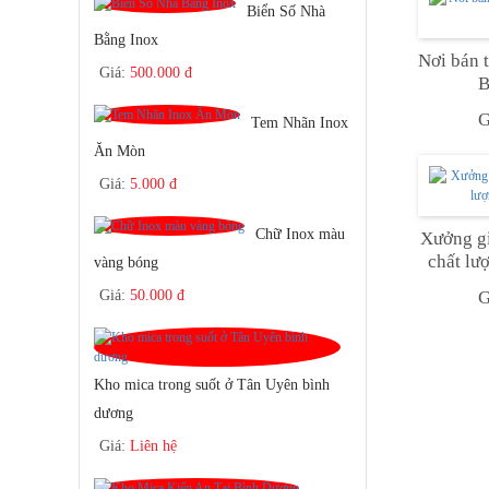
Biển Số Nhà
Bằng Inox
Nơi bán 
Giá:
500.000 đ
B
G
Tem Nhãn Inox
Ăn Mòn
Giá:
5.000 đ
Chữ Inox màu
Xưởng gi
chất lư
vàng bóng
G
Giá:
50.000 đ
Kho mica trong suốt ở Tân Uyên bình
dương
Giá:
Liên hệ