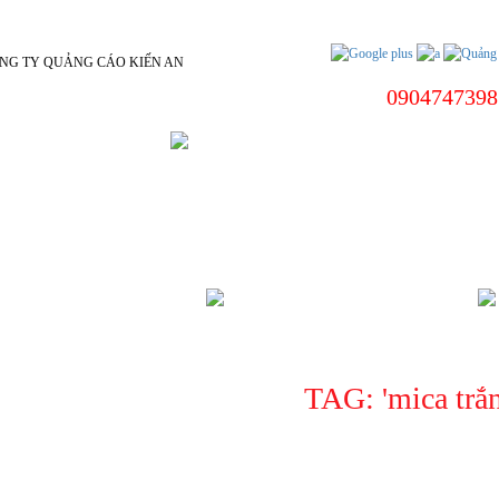
0904747398
 DƯƠNG
BIỂN HIỆU CÔNG TY
ÌNH DƯƠNG
CHÍNH SÁCH
TAG: '
mica trắ