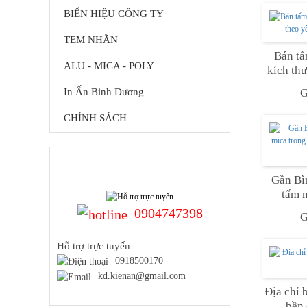
BIỂN HIỆU CÔNG TY
TEM NHÃN
Bán tấ
ALU - MICA - POLY
kích th
B
In Ấn Bình Dương
G
CHÍNH SÁCH
HỖ TRỢ TRỰC TUYẾN
Gần Bì
tấm m
không?
0904747398
G
Hỗ trợ trực tuyến
0918500170
kd.kienan@gmail.com
Địa chỉ 
bền