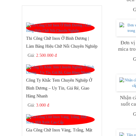
G
SẢN PHẨM BÁN CHẠY
Thi Công Chữ Inox Ở Bình Dương |
Đơn vị
Làm Bảng Hiệu Chữ Nổi Chuyên Nghiệp
mica tr
Giá:
2.500.000 đ
G
Công Ty Khắc Tem Chuyên Nghiệp Ở
Bình Dương – Uy Tín, Giá Rẻ, Giao
Hàng Nhanh
Nhận cắ
suốt c
Giá:
3.000 đ
G
Gia Công Chữ Inox Vàng, Trắng, Mặt