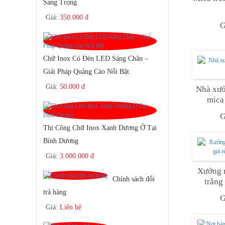
Sang Trọng
Giá:
350.000 đ
G
Chữ Inox Có Đèn LED Sáng Chân –
Giải Pháp Quảng Cáo Nổi Bật
Giá:
50.000 đ
Nhà xưở
mica
G
Thi Công Chữ Inox Xanh Dương Ở Tại
Bình Dương
Giá:
3.000.000 đ
Xưởng 
Chính sách đổi
trắng
trả hàng
G
Giá:
Liên hệ