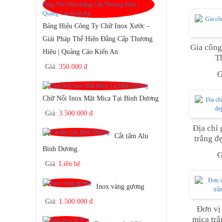
Bảng Hiệu Công Ty Chữ Inox Xước –
Giải Pháp Thể Hiện Đẳng Cấp Thương
Gia công
Hiệu | Quảng Cáo Kiến An
T
Giá:
350.000 đ
G
Chữ Nổi Inox Mặt Mica Tại Bình Dương
Giá:
3.500.000 đ
Địa chỉ 
Cắt tấm Alu
trắng đ
Bình Dương
G
Giá:
Liên hệ
Inox vàng gương
Giá:
1.500.000 đ
Đơn vị
mica tr