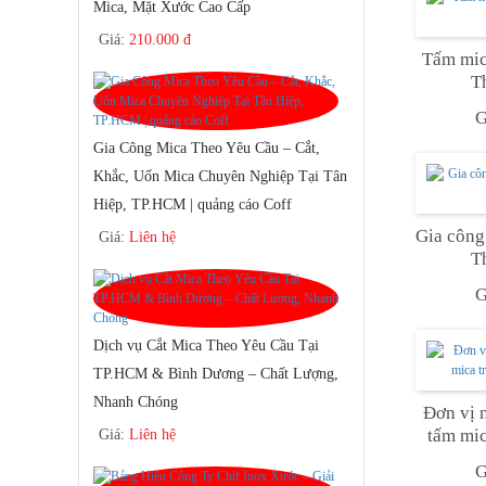
Mica, Mặt Xước Cao Cấp
Giá:
210.000 đ
Tấm mic
T
G
Gia Công Mica Theo Yêu Cầu – Cắt,
Khắc, Uốn Mica Chuyên Nghiệp Tại Tân
Hiệp, TP.HCM | quảng cáo Coff
Gia công
Giá:
Liên hệ
T
G
Dịch vụ Cắt Mica Theo Yêu Cầu Tại
TP.HCM & Bình Dương – Chất Lượng,
Nhanh Chóng
Đơn vị 
tấm mic
Giá:
Liên hệ
G