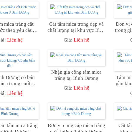
m mica trắng cắt
Cắt tấm mica trong đẹp và
Đơn vị 
ước theo yêu cầu ở
chất lượng tại khu vực Bình
trong g
ình Dương
Dương
iá:
Liên hệ
Giá:
Liên hệ
Nhận gia công tấm mica
nh Dương có bán
Tấm mic
trắng tại Bình Dương
ica trong suốt
gần kh
Giá:
Liên hệ
 Có nha bấm dô !
Ở Đây
iá:
Liên hệ
bán tấm mica trắng
Đơn vị cung cấp mica trắng
Cắt tấ
 ở Bình Dương
chất lượng ở Bình Dương
khu 