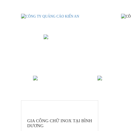
GIA CÔNG CHỮ INOX TẠI BÌNH
ALU - MICA - POLY
IN ẤN B
DANH MỤC SẢN PHẨM
GIA CÔNG CHỮ INOX TẠI BÌNH
DƯƠNG