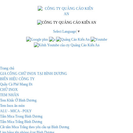
Select Language
▼
Menu
Trang chủ
GIA CÔNG CHỮ INOX TẠI BÌNH DƯƠNG
BIỂN HIỆU CÔNG TY
Quầy Cà Phê Mang Đi
CHỮ INOX
TEM NHÃN
Tem Khắc Ở Bình Dương
Tem Inox ăn mòn
ALU - MICA - POLY
Tấm Mica Trong Bình Dương
Tấm Mica Trắng Bình Dương
Cắt tấm Mica Trắng theo yêu cầu tại Bình Dương
Làm bảng tên phòng ở tại Bình Dương