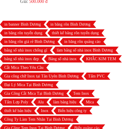
Giá:
500.000 đ
in banner Bình Dương
in băng rôn Bình Dương
in băng rôn tuyển dụng
thiết kế băng rôn tuyển dụng
in băng rôn giá rẻ Bình Dương
in băng rôn quảng cáo
bảng số nhà inox chống gỉ
làm bảng số nhà inox Bình Dương
bảng số nhà inox đẹp
Bảng số nhà inox
KHẮC KIM TEM
Cắt Mica Theo Yêu Cầu
Gia công chữ Inox tại Tân Uyên Bình Dương
Tấm PVC
Đại Lý Mica Tại Bình Dương
Gia Công Cắt Mica Tại Bình Dương
Tem Inox
Tấm Lợp Poly
Alu
làm bảng hiệu
Mica
thiết kế bản hiệu
Inox
Biển hiệu công ty
Công Ty Làm Tem Nhãn Tại Bình Dương
Gia Công Tem Inox Tại Bình Dương
Biển quảng cáo