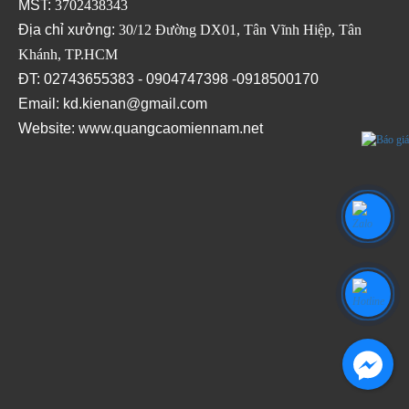
MST:
3702438343
Địa chỉ xưởng:
30/12 Đường DX01, Tân Vĩnh Hiệp, Tân
Khánh, TP.HCM
ĐT: 02743655383 - 0904747398 -0918500170
Email: kd.kienan@gmail.com
Website:
www.quangcaomiennam.net