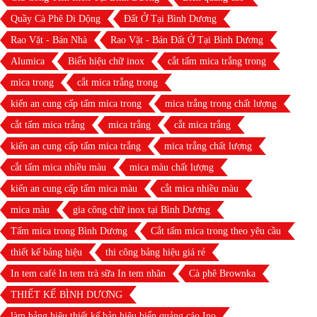
Quầy Cà Phê Di Dộng
Đất Ở Tại Bình Dương
Rao Vặt - Bán Nhà
Rao Vặt - Bán Đất Ở Tại Bình Dương
Alumica
Biển hiệu chữ inox
cắt tấm mica trắng trong
mica trong
cắt mica trắng trong
kiến an cung cấp tấm mica trong
mica trắng trong chất lượng
cắt tấm mica trắng
mica trắng
cắt mica trắng
kiến an cung cấp tấm mica trắng
mica trắng chất lượng
cắt tấm mica nhiều màu
mica màu chất lượng
kiến an cung cấp tấm mica màu
cắt mica nhiều màu
mica màu
gia công chữ inox tại Bình Dương
Tấm mica trong Bình Dương
Cắt tấm mica trong theo yêu cầu
thiết kế bảng hiệu
thi công bảng hiệu giá rẻ
In tem café In tem trà sữa In tem nhãn
Cà phê Brownka
THIẾT KẾ BÌNH DƯƠNG
làm bảng hiệu thiết kế bản hiệu biển quảng cáo Ino