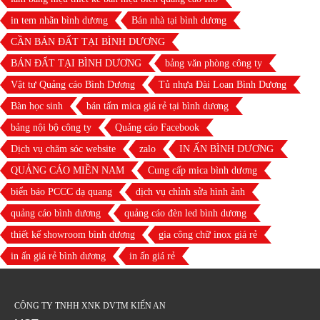
in tem nhãn bình dương
Bán nhà tại bình dương
CẦN BÁN ĐẤT TẠI BÌNH DƯƠNG
BÁN ĐẤT TẠI BÌNH DƯƠNG
bảng văn phòng công ty
Vật tư Quảng cáo Bình Dương
Tủ nhựa Đài Loan Bình Dương
Bàn học sinh
bán tấm mica giá rẻ tại bình dương
bảng nội bộ công ty
Quảng cáo Facebook
Dịch vụ chăm sóc website
zalo
IN ẤN BÌNH DƯƠNG
QUẢNG CÁO MIỀN NAM
Cung cấp mica bình dương
biển báo PCCC dạ quang
dịch vụ chỉnh sửa hình ảnh
quảng cáo bình dương
quảng cáo đèn led bình dương
thiết kế showroom bình dương
gia công chữ inox giá rẻ
in ấn giá rẻ bình dương
in ấn giá rẻ
CÔNG TY TNHH XNK DVTM KIẾN AN