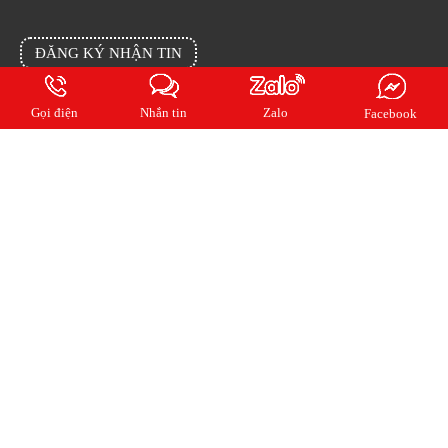
Facebook
ĐĂNG KÝ NHẬN TIN
Đăng ký email của bạn cho chúng tôi để cập nhật tin mới nhất từng ngày
Gọi điện
Nhắn tin
Zalo
Facebook
2018 Copyright © QUẢNG CÁO KIẾN AN. All rights reserved.
Online:
4
| Ngày:
187
| Tháng:
1901
| Tổng truy cập:
1057809