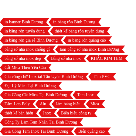
in banner Bình Dương
in băng rôn Bình Dương
in băng rôn tuyển dụng
thiết kế băng rôn tuyển dụng
in băng rôn giá rẻ Bình Dương
in băng rôn quảng cáo
bảng số nhà inox chống gỉ
làm bảng số nhà inox Bình Dương
bảng số nhà inox đẹp
Bảng số nhà inox
KHẮC KIM TEM
Cắt Mica Theo Yêu Cầu
Gia công chữ Inox tại Tân Uyên Bình Dương
Tấm PVC
Đại Lý Mica Tại Bình Dương
Gia Công Cắt Mica Tại Bình Dương
Tem Inox
Tấm Lợp Poly
Alu
làm bảng hiệu
Mica
thiết kế bản hiệu
Inox
Biển hiệu công ty
Công Ty Làm Tem Nhãn Tại Bình Dương
Gia Công Tem Inox Tại Bình Dương
Biển quảng cáo