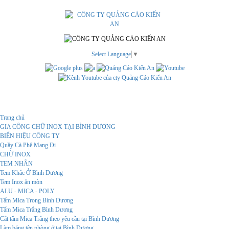
Select Language
▼
Menu
Trang chủ
GIA CÔNG CHỮ INOX TẠI BÌNH DƯƠNG
BIỂN HIỆU CÔNG TY
Quầy Cà Phê Mang Đi
CHỮ INOX
TEM NHÃN
Tem Khắc Ở Bình Dương
Tem Inox ăn mòn
ALU - MICA - POLY
Tấm Mica Trong Bình Dương
Tấm Mica Trắng Bình Dương
Cắt tấm Mica Trắng theo yêu cầu tại Bình Dương
Làm bảng tên phòng ở tại Bình Dương