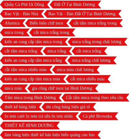
Quầy Cà Phê Di Dộng
Đất Ở Tại Bình Dương
Rao Vặt - Bán Nhà
Rao Vặt - Bán Đất Ở Tại Bình Dương
Alumica
Biển hiệu chữ inox
cắt tấm mica trắng trong
mica trong
cắt mica trắng trong
kiến an cung cấp tấm mica trong
mica trắng trong chất lượng
cắt tấm mica trắng
mica trắng
cắt mica trắng
kiến an cung cấp tấm mica trắng
mica trắng chất lượng
cắt tấm mica nhiều màu
mica màu chất lượng
kiến an cung cấp tấm mica màu
cắt mica nhiều màu
mica màu
gia công chữ inox tại Bình Dương
Tấm mica trong Bình Dương
Cắt tấm mica trong theo yêu cầu
thiết kế bảng hiệu
thi công bảng hiệu giá rẻ
In tem café In tem trà sữa In tem nhãn
Cà phê Brownka
THIẾT KẾ BÌNH DƯƠNG
làm bảng hiệu thiết kế bản hiệu biển quảng cáo Ino