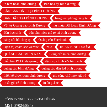
in tem nhãn bình dương
Bán nhà tại bình dương
CẦN BÁN ĐẤT TẠI BÌNH DƯƠNG
BÁN ĐẤT TẠI BÌNH DƯƠNG
bảng văn phòng công ty
Vật tư Quảng cáo Bình Dương
Tủ nhựa Đài Loan Bình Dương
Bàn học sinh
bán tấm mica giá rẻ tại bình dương
bảng nội bộ công ty
Quảng cáo Facebook
Dịch vụ chăm sóc website
zalo
IN ẤN BÌNH DƯƠNG
QUẢNG CÁO MIỀN NAM
Cung cấp mica bình dương
biển báo PCCC dạ quang
dịch vụ chỉnh sửa hình ảnh
quảng cáo bình dương
quảng cáo đèn led bình dương
thiết kế showroom bình dương
gia công chữ inox giá rẻ
in ấn giá rẻ bình dương
in ấn giá rẻ
CÔNG TY TNHH XNK DVTM KIẾN AN
MST:
3702438343