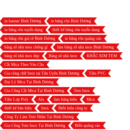
in banner Bình Dương
in băng rôn Bình Dương
in băng rôn tuyển dụng
thiết kế băng rôn tuyển dụng
in băng rôn giá rẻ Bình Dương
in băng rôn quảng cáo
bảng số nhà inox chống gỉ
làm bảng số nhà inox Bình Dương
bảng số nhà inox đẹp
Bảng số nhà inox
KHẮC KIM TEM
Cắt Mica Theo Yêu Cầu
Gia công chữ Inox tại Tân Uyên Bình Dương
Tấm PVC
Đại Lý Mica Tại Bình Dương
Gia Công Cắt Mica Tại Bình Dương
Tem Inox
Tấm Lợp Poly
Alu
làm bảng hiệu
Mica
thiết kế bản hiệu
Inox
Biển hiệu công ty
Công Ty Làm Tem Nhãn Tại Bình Dương
Gia Công Tem Inox Tại Bình Dương
Biển quảng cáo