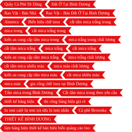
Quầy Cà Phê Di Dộng
Đất Ở Tại Bình Dương
Rao Vặt - Bán Nhà
Rao Vặt - Bán Đất Ở Tại Bình Dương
Alumica
Biển hiệu chữ inox
cắt tấm mica trắng trong
mica trong
cắt mica trắng trong
kiến an cung cấp tấm mica trong
mica trắng trong chất lượng
cắt tấm mica trắng
mica trắng
cắt mica trắng
kiến an cung cấp tấm mica trắng
mica trắng chất lượng
cắt tấm mica nhiều màu
mica màu chất lượng
kiến an cung cấp tấm mica màu
cắt mica nhiều màu
mica màu
gia công chữ inox tại Bình Dương
Tấm mica trong Bình Dương
Cắt tấm mica trong theo yêu cầu
thiết kế bảng hiệu
thi công bảng hiệu giá rẻ
In tem café In tem trà sữa In tem nhãn
Cà phê Brownka
THIẾT KẾ BÌNH DƯƠNG
làm bảng hiệu thiết kế bản hiệu biển quảng cáo Ino