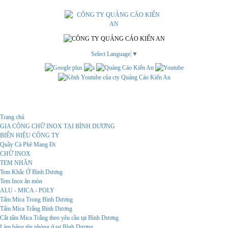
Select Language
▼
Menu
Trang chủ
GIA CÔNG CHỮ INOX TẠI BÌNH DƯƠNG
BIỂN HIỆU CÔNG TY
Quầy Cà Phê Mang Đi
CHỮ INOX
TEM NHÃN
Tem Khắc Ở Bình Dương
Tem Inox ăn mòn
ALU - MICA - POLY
Tấm Mica Trong Bình Dương
Tấm Mica Trắng Bình Dương
Cắt tấm Mica Trắng theo yêu cầu tại Bình Dương
Làm bảng tên phòng ở tại Bình Dương