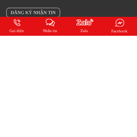
Facebook
ĐĂNG KÝ NHẬN TIN
Đăng ký email của bạn cho chúng tôi để cập nhật tin mới nhất từng ngày
Gọi điện
Nhắn tin
Zalo
Facebook
2018 Copyright © QUẢNG CÁO KIẾN AN. All rights reserved.
Online:
7
| Ngày:
399
| Tháng:
3617
| Tổng truy cập:
1059525