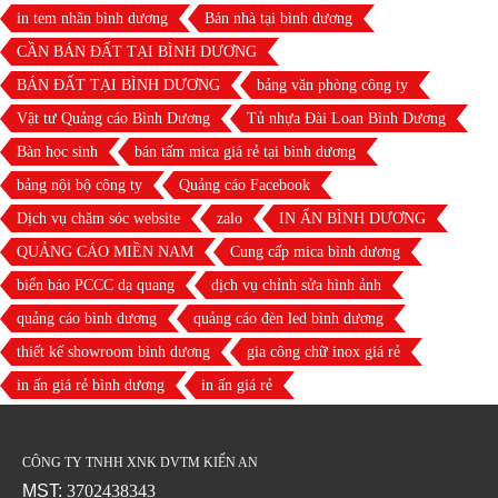
in tem nhãn bình dương
Bán nhà tại bình dương
CẦN BÁN ĐẤT TẠI BÌNH DƯƠNG
BÁN ĐẤT TẠI BÌNH DƯƠNG
bảng văn phòng công ty
Vật tư Quảng cáo Bình Dương
Tủ nhựa Đài Loan Bình Dương
Bàn học sinh
bán tấm mica giá rẻ tại bình dương
bảng nội bộ công ty
Quảng cáo Facebook
Dịch vụ chăm sóc website
zalo
IN ẤN BÌNH DƯƠNG
QUẢNG CÁO MIỀN NAM
Cung cấp mica bình dương
biển báo PCCC dạ quang
dịch vụ chỉnh sửa hình ảnh
quảng cáo bình dương
quảng cáo đèn led bình dương
thiết kế showroom bình dương
gia công chữ inox giá rẻ
in ấn giá rẻ bình dương
in ấn giá rẻ
CÔNG TY TNHH XNK DVTM KIẾN AN
MST:
3702438343