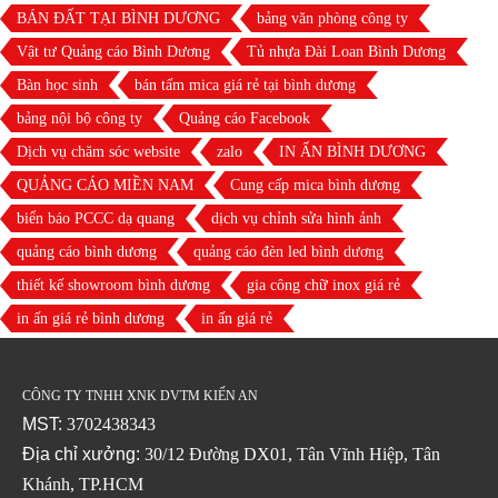
BÁN ĐẤT TẠI BÌNH DƯƠNG
bảng văn phòng công ty
Vật tư Quảng cáo Bình Dương
Tủ nhựa Đài Loan Bình Dương
Bàn học sinh
bán tấm mica giá rẻ tại bình dương
bảng nội bộ công ty
Quảng cáo Facebook
Dịch vụ chăm sóc website
zalo
IN ẤN BÌNH DƯƠNG
QUẢNG CÁO MIỀN NAM
Cung cấp mica bình dương
biển báo PCCC dạ quang
dịch vụ chỉnh sửa hình ảnh
quảng cáo bình dương
quảng cáo đèn led bình dương
thiết kế showroom bình dương
gia công chữ inox giá rẻ
in ấn giá rẻ bình dương
in ấn giá rẻ
CÔNG TY TNHH XNK DVTM KIẾN AN
MST:
3702438343
Địa chỉ xưởng:
30/12 Đường DX01, Tân Vĩnh Hiệp, Tân
Khánh, TP.HCM