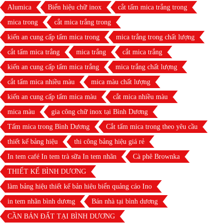
Alumica
Biển hiệu chữ inox
cắt tấm mica trắng trong
mica trong
cắt mica trắng trong
kiến an cung cấp tấm mica trong
mica trắng trong chất lượng
cắt tấm mica trắng
mica trắng
cắt mica trắng
kiến an cung cấp tấm mica trắng
mica trắng chất lượng
cắt tấm mica nhiều màu
mica màu chất lượng
kiến an cung cấp tấm mica màu
cắt mica nhiều màu
mica màu
gia công chữ inox tại Bình Dương
Tấm mica trong Bình Dương
Cắt tấm mica trong theo yêu cầu
thiết kế bảng hiệu
thi công bảng hiệu giá rẻ
In tem café In tem trà sữa In tem nhãn
Cà phê Brownka
THIẾT KẾ BÌNH DƯƠNG
làm bảng hiệu thiết kế bản hiệu biển quảng cáo Ino
in tem nhãn bình dương
Bán nhà tại bình dương
CẦN BÁN ĐẤT TẠI BÌNH DƯƠNG