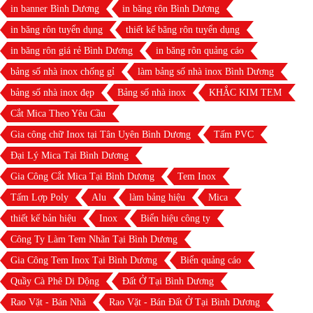
in banner Bình Dương
in băng rôn Bình Dương
in băng rôn tuyển dụng
thiết kế băng rôn tuyển dụng
in băng rôn giá rẻ Bình Dương
in băng rôn quảng cáo
bảng số nhà inox chống gỉ
làm bảng số nhà inox Bình Dương
bảng số nhà inox đẹp
Bảng số nhà inox
KHẮC KIM TEM
Cắt Mica Theo Yêu Cầu
Gia công chữ Inox tại Tân Uyên Bình Dương
Tấm PVC
Đại Lý Mica Tại Bình Dương
Gia Công Cắt Mica Tại Bình Dương
Tem Inox
Tấm Lợp Poly
Alu
làm bảng hiệu
Mica
thiết kế bản hiệu
Inox
Biển hiệu công ty
Công Ty Làm Tem Nhãn Tại Bình Dương
Gia Công Tem Inox Tại Bình Dương
Biển quảng cáo
Quầy Cà Phê Di Dộng
Đất Ở Tại Bình Dương
Rao Vặt - Bán Nhà
Rao Vặt - Bán Đất Ở Tại Bình Dương