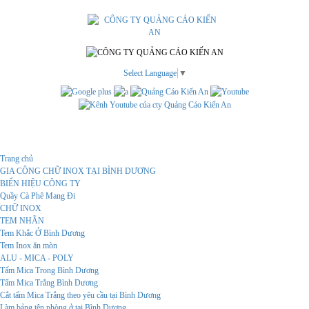
Select Language
▼
Menu
Trang chủ
GIA CÔNG CHỮ INOX TẠI BÌNH DƯƠNG
BIỂN HIỆU CÔNG TY
Quầy Cà Phê Mang Đi
CHỮ INOX
TEM NHÃN
Tem Khắc Ở Bình Dương
Tem Inox ăn mòn
ALU - MICA - POLY
Tấm Mica Trong Bình Dương
Tấm Mica Trắng Bình Dương
Cắt tấm Mica Trắng theo yêu cầu tại Bình Dương
Làm bảng tên phòng ở tại Bình Dương