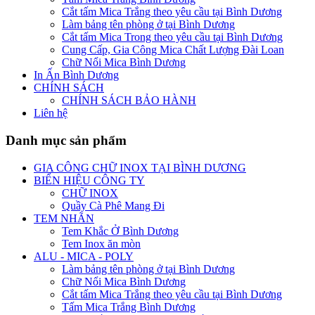
Cắt tấm Mica Trắng theo yêu cầu tại Bình Dương
Làm bảng tên phòng ở tại Bình Dương
Cắt tấm Mica Trong theo yêu cầu tại Bình Dương
Cung Cấp, Gia Công Mica Chất Lượng Đài Loan
Chữ Nổi Mica Bình Dương
In Ấn Bình Dương
CHÍNH SÁCH
CHÍNH SÁCH BẢO HÀNH
Liên hệ
Danh mục sản phẩm
GIA CÔNG CHỮ INOX TẠI BÌNH DƯƠNG
BIỂN HIỆU CÔNG TY
CHỮ INOX
Quầy Cà Phê Mang Đi
TEM NHÃN
Tem Khắc Ở Bình Dương
Tem Inox ăn mòn
ALU - MICA - POLY
Làm bảng tên phòng ở tại Bình Dương
Chữ Nổi Mica Bình Dương
Cắt tấm Mica Trắng theo yêu cầu tại Bình Dương
Tấm Mica Trắng Bình Dương