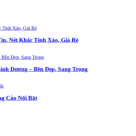
ín, Nét Khắc Tinh Xảo, Giá Rẻ
ình Dương – Bền Đẹp, Sang Trọng
g Cáo Nổi Bật