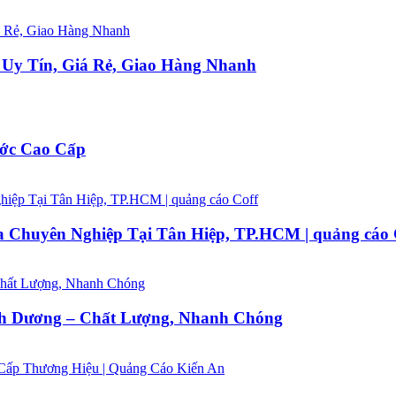
Uy Tín, Giá Rẻ, Giao Hàng Nhanh
ước Cao Cấp
a Chuyên Nghiệp Tại Tân Hiệp, TP.HCM | quảng cáo 
nh Dương – Chất Lượng, Nhanh Chóng