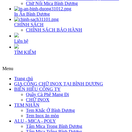
Chữ Nổi Mica Bình Dương
In Ấn Bình Dương
CHÍNH SÁCH
CHÍNH SÁCH BẢO HÀNH
Liên hệ
TÌM KIẾM
Menu
Trang chủ
GIA CÔNG CHỮ INOX TẠI BÌNH DƯƠNG
BIỂN HIỆU CÔNG TY
Quầy Cà Phê Mang Đi
CHỮ INOX
TEM NHÃN
Tem Khắc Ở Bình Dương
Tem Inox ăn mòn
ALU - MICA - POLY
Tấm Mica Trong Bình Dương
Tấm Mica Trắng Bình Dương