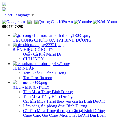
Select Language
▼
0904747398
GIA CÔNG CHỮ INOX TẠI BÌNH DƯƠNG
BIỂN HIỆU CÔNG TY
Quầy Cà Phê Mang Đi
CHỮ INOX
TEM NHÃN
Tem Khắc Ở Bình Dương
Tem Inox ăn mòn
ALU - MICA - POLY
Tấm Mica Trong Bình Dương
Tấm Mica Trắng Bình Dương
Cắt tấm Mica Trắng theo yêu cầu tại Bình Dương
Làm bảng tên phòng ở tại Bình Dương
Cắt tấm Mica Trong theo yêu cầu tại Bình Dương
Cung Cấp, Gia Công Mica Chất Lượng Đài Loan