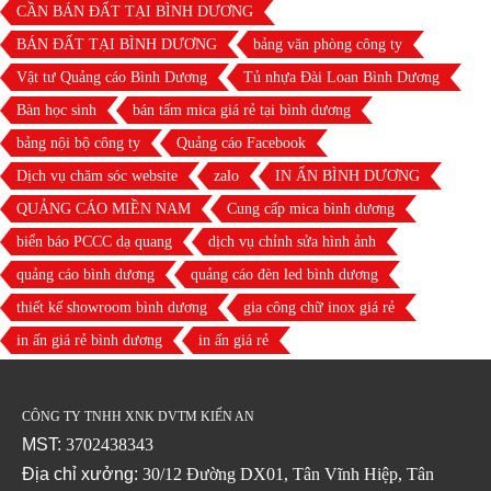
CẦN BÁN ĐẤT TẠI BÌNH DƯƠNG
BÁN ĐẤT TẠI BÌNH DƯƠNG
bảng văn phòng công ty
Vật tư Quảng cáo Bình Dương
Tủ nhựa Đài Loan Bình Dương
Bàn học sinh
bán tấm mica giá rẻ tại bình dương
bảng nội bộ công ty
Quảng cáo Facebook
Dịch vụ chăm sóc website
zalo
IN ẤN BÌNH DƯƠNG
QUẢNG CÁO MIỀN NAM
Cung cấp mica bình dương
biển báo PCCC dạ quang
dịch vụ chỉnh sửa hình ảnh
quảng cáo bình dương
quảng cáo đèn led bình dương
thiết kế showroom bình dương
gia công chữ inox giá rẻ
in ấn giá rẻ bình dương
in ấn giá rẻ
CÔNG TY TNHH XNK DVTM KIẾN AN
MST:
3702438343
Địa chỉ xưởng:
30/12 Đường DX01, Tân Vĩnh Hiệp, Tân