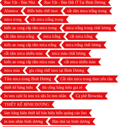
Rao Vặt - Bán Nhà
Rao Vặt - Bán Đất Ở Tại Bình Dương
Alumica
Biển hiệu chữ inox
cắt tấm mica trắng trong
mica trong
cắt mica trắng trong
kiến an cung cấp tấm mica trong
mica trắng trong chất lượng
cắt tấm mica trắng
mica trắng
cắt mica trắng
kiến an cung cấp tấm mica trắng
mica trắng chất lượng
cắt tấm mica nhiều màu
mica màu chất lượng
kiến an cung cấp tấm mica màu
cắt mica nhiều màu
mica màu
gia công chữ inox tại Bình Dương
Tấm mica trong Bình Dương
Cắt tấm mica trong theo yêu cầu
thiết kế bảng hiệu
thi công bảng hiệu giá rẻ
In tem café In tem trà sữa In tem nhãn
Cà phê Brownka
THIẾT KẾ BÌNH DƯƠNG
làm bảng hiệu thiết kế bản hiệu biển quảng cáo Ino
in tem nhãn bình dương
Bán nhà tại bình dương