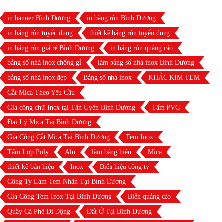
in banner Bình Dương
in băng rôn Bình Dương
in băng rôn tuyển dụng
thiết kế băng rôn tuyển dụng
in băng rôn giá rẻ Bình Dương
in băng rôn quảng cáo
bảng số nhà inox chống gỉ
làm bảng số nhà inox Bình Dương
bảng số nhà inox đẹp
Bảng số nhà inox
KHẮC KIM TEM
Cắt Mica Theo Yêu Cầu
Gia công chữ Inox tại Tân Uyên Bình Dương
Tấm PVC
Đại Lý Mica Tại Bình Dương
Gia Công Cắt Mica Tại Bình Dương
Tem Inox
Tấm Lợp Poly
Alu
làm bảng hiệu
Mica
thiết kế bản hiệu
Inox
Biển hiệu công ty
Công Ty Làm Tem Nhãn Tại Bình Dương
Gia Công Tem Inox Tại Bình Dương
Biển quảng cáo
Quầy Cà Phê Di Dộng
Đất Ở Tại Bình Dương