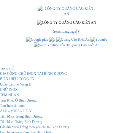
Select Language
▼
Menu
Trang chủ
GIA CÔNG CHỮ INOX TẠI BÌNH DƯƠNG
BIỂN HIỆU CÔNG TY
Quầy Cà Phê Mang Đi
CHỮ INOX
TEM NHÃN
Tem Khắc Ở Bình Dương
Tem Inox ăn mòn
ALU - MICA - POLY
Tấm Mica Trong Bình Dương
Tấm Mica Trắng Bình Dương
Cắt tấm Mica Trắng theo yêu cầu tại Bình Dương
Làm bảng tên phòng ở tại Bình Dương