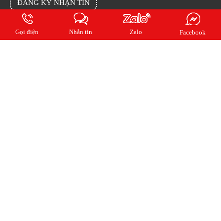
ĐĂNG KÝ NHẬN TIN
Đăng ký email của bạn cho chúng tôi để cập nhật tin mới nhất từng ngày
Gọi điện
Nhắn tin
Zalo
Facebook
2018 Copyright © QUẢNG CÁO KIẾN AN. All rights reserved.
Online:
8
| Ngày:
205
| Tháng:
2270
| Tổng truy cập:
1058178