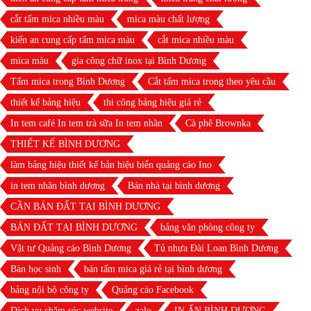
cắt tấm mica nhiều màu
mica màu chất lượng
kiến an cung cấp tấm mica màu
cắt mica nhiều màu
mica màu
gia công chữ inox tại Bình Dương
Tấm mica trong Bình Dương
Cắt tấm mica trong theo yêu cầu
thiết kế bảng hiệu
thi công bảng hiệu giá rẻ
In tem café In tem trà sữa In tem nhãn
Cà phê Brownka
THIẾT KẾ BÌNH DƯƠNG
làm bảng hiệu thiết kế bản hiệu biển quảng cáo Ino
in tem nhãn bình dương
Bán nhà tại bình dương
CẦN BÁN ĐẤT TẠI BÌNH DƯƠNG
BÁN ĐẤT TẠI BÌNH DƯƠNG
bảng văn phòng công ty
Vật tư Quảng cáo Bình Dương
Tủ nhựa Đài Loan Bình Dương
Bàn học sinh
bán tấm mica giá rẻ tại bình dương
bảng nội bộ công ty
Quảng cáo Facebook
Dịch vụ chăm sóc website
zalo
IN ẤN BÌNH DƯƠNG