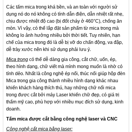
Các tấm mica trong khá bền, và an toàn với người sử
dụng nó do nó không có tính dẫn điện, dẫn nhiệt rất nhẹ,
chịu được nhiệt độ cao (bị đốt cháy ở 460°C), chống ăn
mòn. Vì vậy, có thể lắp đặt sản phẩm từ mica trong mà
không lo ảnh hưởng nhiều bởi thời tiết. Tuy nhiên, hạn
chế của mica trong đó là dễ bị vỡ do chấn động, va đập,
dễ trày xước nên khi sử dụng phải lưu ý.
Mica trong
có thể dễ dàng gia công, cắt chữ, uốn, ép,
theo hình dạng, chữ viết mà mình mong muốn là nhờ có
tính dẻo. Nhất là công nghệ ép nổi, thúc nổi giúp hộp đèn
Mica trong gia công thành nhiều hình dạng khác nhau
khiến khách hàng thích thú, hay những chữ nổi mica
trong được cắt bởi máy Laser khiến chữ đẹp, có giá trị
thẩm mỹ cao, phù hợp với nhiều mục đích sử dụng, kinh
doanh.
Tấm mica được cắt bằng công nghệ laser và CNC
Công nghệ cắt mica bằng laser: