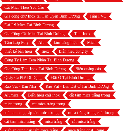
Cắt Mica Theo Yêu Cầu
Gia công chữ Inox tại Tân Uyên Bình Dương
Tấm PVC
Đại Lý Mica Tại Bình Dương
Gia Công Cắt Mica Tại Bình Dương
Tem Inox
Tấm Lợp Poly
Alu
làm bảng hiệu
Mica
thiết kế bản hiệu
Inox
Biển hiệu công ty
Công Ty Làm Tem Nhãn Tại Bình Dương
Gia Công Tem Inox Tại Bình Dương
Biển quảng cáo
Quầy Cà Phê Di Dộng
Đất Ở Tại Bình Dương
Rao Vặt - Bán Nhà
Rao Vặt - Bán Đất Ở Tại Bình Dương
Alumica
Biển hiệu chữ inox
cắt tấm mica trắng trong
mica trong
cắt mica trắng trong
kiến an cung cấp tấm mica trong
mica trắng trong chất lượng
cắt tấm mica trắng
mica trắng
cắt mica trắng
kiến an cung cấp tấm mica trắng
mica trắng chất lượng