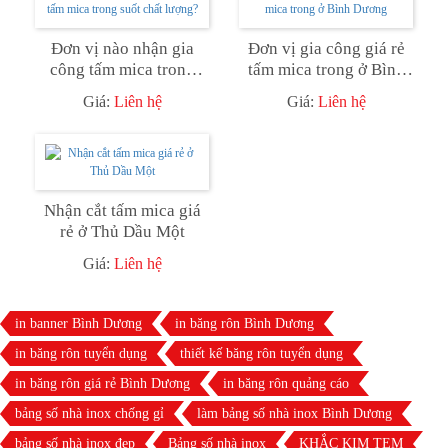
Đơn vị nào nhận gia
Đơn vị gia công giá rẻ
công tấm mica trong
tấm mica trong ở Bình
suốt chất lượng?
Dương
Giá:
Liên hệ
Giá:
Liên hệ
Nhận cắt tấm mica giá
rẻ ở Thủ Dầu Một
Giá:
Liên hệ
in banner Bình Dương
in băng rôn Bình Dương
in băng rôn tuyển dụng
thiết kế băng rôn tuyển dụng
in băng rôn giá rẻ Bình Dương
in băng rôn quảng cáo
bảng số nhà inox chống gỉ
làm bảng số nhà inox Bình Dương
bảng số nhà inox đẹp
Bảng số nhà inox
KHẮC KIM TEM