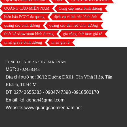
QUẢNG CÁO MIỀN NAM
Cung cấp mica bình dương
biển báo PCCC dạ quang
dịch vụ chỉnh sửa hình ảnh
quảng cáo bình dương
quảng cáo đèn led bình dương
thiết kế showroom bình dương
gia công chữ inox giá rẻ
in ấn giá rẻ bình dương
in ấn giá rẻ
CÔNG TY TNHH XNK DVTM KIẾN AN
MST:
3702438343
Địa chỉ xưởng:
30/12 Đường DX01, Tân Vĩnh Hiệp, Tân
Khánh, TP.HCM
ĐT: 02743655383 - 0904747398 -0918500170
Email: kd.kienan@gmail.com
Website:
www.quangcaomiennam.net