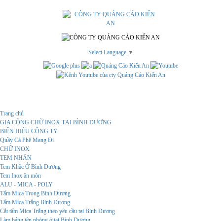
Select Language
▼
Menu
Trang chủ
GIA CÔNG CHỮ INOX TẠI BÌNH DƯƠNG
BIỂN HIỆU CÔNG TY
Quầy Cà Phê Mang Đi
CHỮ INOX
TEM NHÃN
Tem Khắc Ở Bình Dương
Tem Inox ăn mòn
ALU - MICA - POLY
Tấm Mica Trong Bình Dương
Tấm Mica Trắng Bình Dương
Cắt tấm Mica Trắng theo yêu cầu tại Bình Dương
Làm bảng tên phòng ở tại Bình Dương