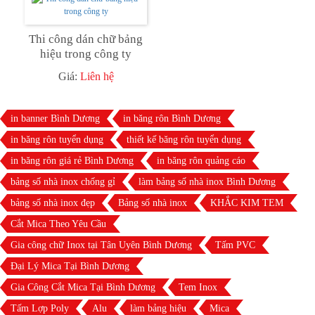
Thi công dán chữ bảng
hiệu trong công ty
Giá:
Liên hệ
in banner Bình Dương
in băng rôn Bình Dương
in băng rôn tuyển dụng
thiết kế băng rôn tuyển dụng
in băng rôn giá rẻ Bình Dương
in băng rôn quảng cáo
bảng số nhà inox chống gỉ
làm bảng số nhà inox Bình Dương
bảng số nhà inox đẹp
Bảng số nhà inox
KHẮC KIM TEM
Cắt Mica Theo Yêu Cầu
Gia công chữ Inox tại Tân Uyên Bình Dương
Tấm PVC
Đại Lý Mica Tại Bình Dương
Gia Công Cắt Mica Tại Bình Dương
Tem Inox
Tấm Lợp Poly
Alu
làm bảng hiệu
Mica