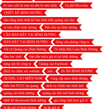
In tem café In tem trà sữa In tem nhãn
Cà phê Brownka
THIẾT KẾ BÌNH DƯƠNG
làm bảng hiệu thiết kế bản hiệu biển quảng cáo Ino
in tem nhãn bình dương
Bán nhà tại bình dương
CẦN BÁN ĐẤT TẠI BÌNH DƯƠNG
BÁN ĐẤT TẠI BÌNH DƯƠNG
bảng văn phòng công ty
Vật tư Quảng cáo Bình Dương
Tủ nhựa Đài Loan Bình Dương
Bàn học sinh
bán tấm mica giá rẻ tại bình dương
bảng nội bộ công ty
Quảng cáo Facebook
Dịch vụ chăm sóc website
zalo
IN ẤN BÌNH DƯƠNG
QUẢNG CÁO MIỀN NAM
Cung cấp mica bình dương
biển báo PCCC dạ quang
dịch vụ chỉnh sửa hình ảnh
quảng cáo bình dương
quảng cáo đèn led bình dương
thiết kế showroom bình dương
gia công chữ inox giá rẻ
in ấn giá rẻ bình dương
in ấn giá rẻ