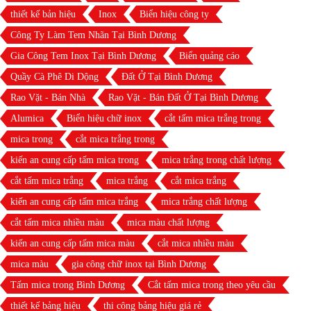
thiết kế bản hiệu
Inox
Biển hiệu công ty
Công Ty Làm Tem Nhãn Tại Bình Dương
Gia Công Tem Inox Tại Bình Dương
Biển quảng cáo
Quầy Cà Phê Di Dộng
Đất Ở Tại Bình Dương
Rao Vặt - Bán Nhà
Rao Vặt - Bán Đất Ở Tại Bình Dương
Alumica
Biển hiệu chữ inox
cắt tấm mica trắng trong
mica trong
cắt mica trắng trong
kiến an cung cấp tấm mica trong
mica trắng trong chất lượng
cắt tấm mica trắng
mica trắng
cắt mica trắng
kiến an cung cấp tấm mica trắng
mica trắng chất lượng
cắt tấm mica nhiều màu
mica màu chất lượng
kiến an cung cấp tấm mica màu
cắt mica nhiều màu
mica màu
gia công chữ inox tại Bình Dương
Tấm mica trong Bình Dương
Cắt tấm mica trong theo yêu cầu
thiết kế bảng hiệu
thi công bảng hiệu giá rẻ