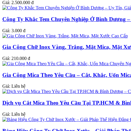
Giá:
2.500.000 đ
Công Ty Khắc Tem Chuyên Nghiệp Ở Bình Dương – 
Giá:
3.000 đ
Gia Công Chữ Inox Vàng, Trắng, Mặt Mica, Mặt X
Giá:
210.000 đ
Gia Công Mica Theo Yêu Cầu – Cắt, Khắc, Uốn Mic
Giá:
Liên hệ
Dịch vụ Cắt Mica Theo Yêu Cầu Tại TP.HCM & Bì
Giá:
Liên hệ
Bảng Hiệu Công Ty Chữ Inox Xước – Giải Pháp Th