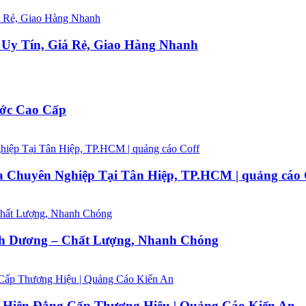
Uy Tín, Giá Rẻ, Giao Hàng Nhanh
ước Cao Cấp
a Chuyên Nghiệp Tại Tân Hiệp, TP.HCM | quảng cáo 
nh Dương – Chất Lượng, Nhanh Chóng
ể Hiện Đẳng Cấp Thương Hiệu | Quảng Cáo Kiến An