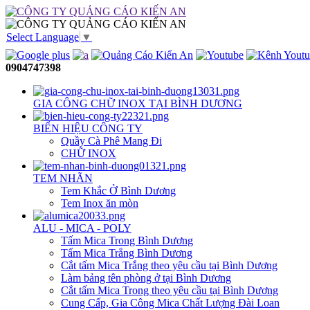
Select Language
▼
0904747398
GIA CÔNG CHỮ INOX TẠI BÌNH DƯƠNG
BIỂN HIỆU CÔNG TY
Quầy Cà Phê Mang Đi
CHỮ INOX
TEM NHÃN
Tem Khắc Ở Bình Dương
Tem Inox ăn mòn
ALU - MICA - POLY
Tấm Mica Trong Bình Dương
Tấm Mica Trắng Bình Dương
Cắt tấm Mica Trắng theo yêu cầu tại Bình Dương
Làm bảng tên phòng ở tại Bình Dương
Cắt tấm Mica Trong theo yêu cầu tại Bình Dương
Cung Cấp, Gia Công Mica Chất Lượng Đài Loan