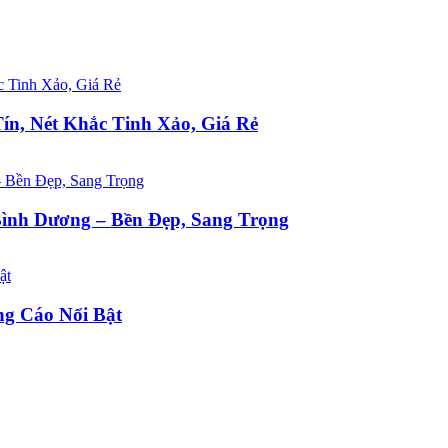
ín, Nét Khắc Tinh Xảo, Giá Rẻ
ình Dương – Bền Đẹp, Sang Trọng
g Cáo Nổi Bật