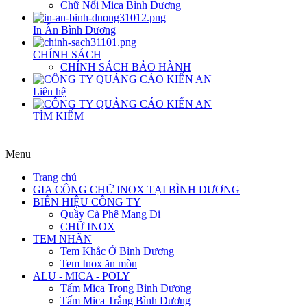
Chữ Nổi Mica Bình Dương
In Ấn Bình Dương
CHÍNH SÁCH
CHÍNH SÁCH BẢO HÀNH
Liên hệ
TÌM KIẾM
Menu
Trang chủ
GIA CÔNG CHỮ INOX TẠI BÌNH DƯƠNG
BIỂN HIỆU CÔNG TY
Quầy Cà Phê Mang Đi
CHỮ INOX
TEM NHÃN
Tem Khắc Ở Bình Dương
Tem Inox ăn mòn
ALU - MICA - POLY
Tấm Mica Trong Bình Dương
Tấm Mica Trắng Bình Dương