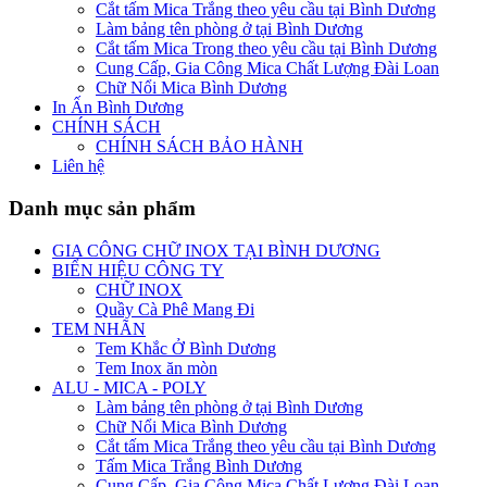
Cắt tấm Mica Trắng theo yêu cầu tại Bình Dương
Làm bảng tên phòng ở tại Bình Dương
Cắt tấm Mica Trong theo yêu cầu tại Bình Dương
Cung Cấp, Gia Công Mica Chất Lượng Đài Loan
Chữ Nổi Mica Bình Dương
In Ấn Bình Dương
CHÍNH SÁCH
CHÍNH SÁCH BẢO HÀNH
Liên hệ
Danh mục sản phẩm
GIA CÔNG CHỮ INOX TẠI BÌNH DƯƠNG
BIỂN HIỆU CÔNG TY
CHỮ INOX
Quầy Cà Phê Mang Đi
TEM NHÃN
Tem Khắc Ở Bình Dương
Tem Inox ăn mòn
ALU - MICA - POLY
Làm bảng tên phòng ở tại Bình Dương
Chữ Nổi Mica Bình Dương
Cắt tấm Mica Trắng theo yêu cầu tại Bình Dương
Tấm Mica Trắng Bình Dương
Cung Cấp, Gia Công Mica Chất Lượng Đài Loan