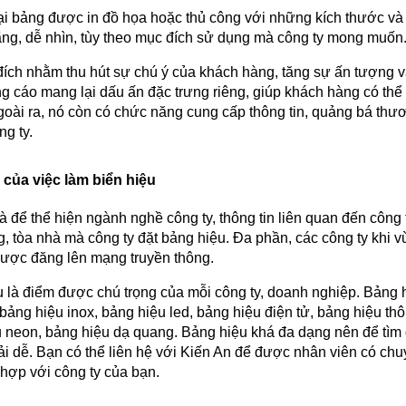
ại bảng được in đồ họa hoặc thủ công với những kích thước và 
ng, dễ nhìn, tùy theo mục đích sử dụng mà công ty mong muốn
ích nhằm thu hút sự chú ý của khách hàng, tăng sự ấn tượng và
g cáo mang lại dấu ấn đặc trưng riêng, giúp khách hàng có thể 
oài ra, nó còn có chức năng cung cấp thông tin, quảng bá thương
ng ty.
của việc làm biển hiệu 
là để thể hiện ngành nghề công ty, thông tin liên quan đến công
, tòa nhà mà công ty đặt bảng hiệu. Đa phần, các công ty khi v
được đăng lên mạng truyền thông.
 là điểm được chú trọng của mỗi công ty, doanh nghiệp. Bảng h
 bảng hiệu inox, bảng hiệu led, bảng hiệu điện tử, bảng hiệu thô
 neon, bảng hiệu dạ quang. Bảng hiệu khá đa dạng nên để tìm 
i dễ. Bạn có thể liên hệ với Kiến An để được nhân viên có c
hợp với công ty của bạn.