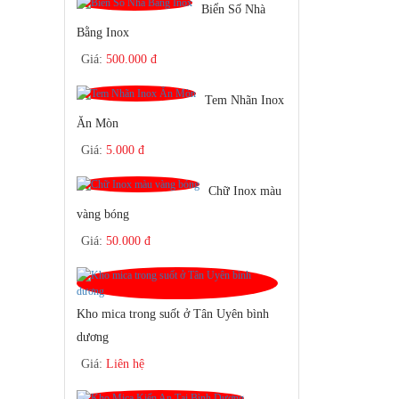
Biển Số Nhà
Bằng Inox
Giá:
500.000 đ
Tem Nhãn Inox
Ăn Mòn
Giá:
5.000 đ
Chữ Inox màu
vàng bóng
Giá:
50.000 đ
Kho mica trong suốt ở Tân Uyên bình
dương
Giá:
Liên hệ