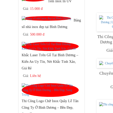
Tem inox In UV
Giá:
15.000 đ
Bảng
số nhà inox đẹp tại Bình Dương
Giá:
500.000 đ
Thi Côn
Dương 
Chữ Nổ
Giá
Khắc Laser Trên Gỗ Tại Bình Dương –
Kiến An Uy Tín, Nét Khắc Tinh Xảo,
Giá Rẻ
Chuyên
Giá:
Liên hệ
G
Thi Công Logo Chữ Inox Quầy Lễ Tân
Công Ty Ở Bình Dương – Bền Đẹp,