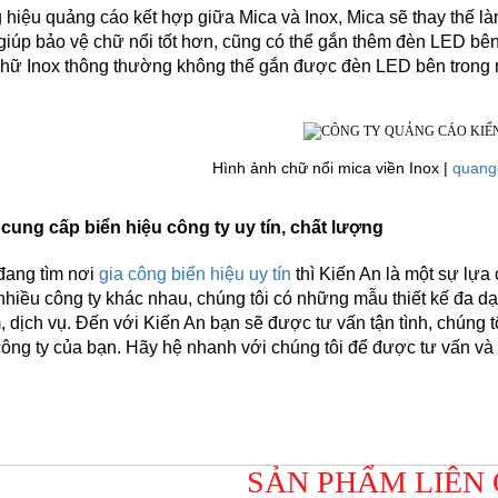
hiệu quảng cáo kết hợp giữa Mica và Inox, Mica sẽ thay thế là
giúp bảo vệ chữ nổi tốt hơn, cũng có thể gắn thêm đèn LED bên
hữ Inox thông thường không thể gắn được đèn LED bên trong nên
Hình ảnh
chữ nổi mica viền Inox | 
quang
cung cấp biển hiệu công ty uy tín, chất lượng
ang tìm nơi 
gia công biển hiệu uy tín
 thì Kiến An là một sự lựa
nhiều công ty khác nhau, chúng tôi có những mẫu thiết kế đa dạ
 dịch vụ. Đến với Kiến An bạn sẽ được tư vấn tận tình, chúng 
công ty của bạn. Hãy hệ nhanh với chúng tôi để được tư vấn v
SẢN PHẨM LIÊN