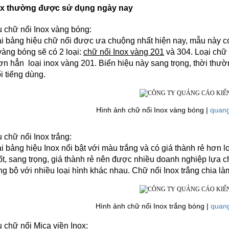
ox thường được sử dụng ngày nay
 chữ nổi Inox vàng bóng: 
ại bảng hiệu chữ nổi được ưa chuộng nhất hiện nay, mẫu này có 
vàng bóng sẽ có 2 loại: 
chữ nổi Inox vàng 201
 và 304. Loại chữ 
hơn hẳn  loại inox vàng 201. Biển hiệu này sang trọng, thời th
i tiếng dùng.
Hình ảnh
chữ nổi Inox vàng bóng | 
quan
 chữ nổi Inox trắng:
ại bảng hiệu Inox nổi bật với màu trắng và có giá thành rẻ hơn lo
ốt, sang trọng, giá thành rẻ nên được nhiều doanh nghiệp lựa 
ng bộ với nhiều loại hình khác nhau. Chữ nổi Inox trắng chia làm
Hình ảnh
chữ nổi Inox trắng bóng | 
quan
 chữ nổi Mica viền Inox: