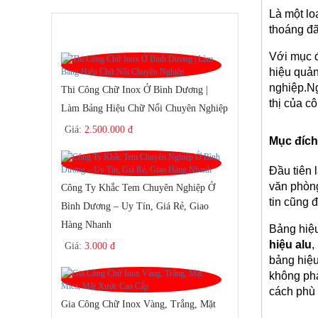
Là một lo
SẢN PHẨM BÁN CHẠY
thoáng đã
Với mục đ
hiệu quản
nghiệp.Ng
Thi Công Chữ Inox Ở Bình Dương |
thị của cô
Làm Bảng Hiệu Chữ Nổi Chuyên Nghiệp
Giá:
2.500.000 đ
Mục đích 
Đầu tiên 
văn phòng
Công Ty Khắc Tem Chuyên Nghiệp Ở
tin cũng 
Bình Dương – Uy Tín, Giá Rẻ, Giao
Hàng Nhanh
Bảng hiệu
hiệu alu
,
Giá:
3.000 đ
bảng hiệu
không phả
cách phù 
Gia Công Chữ Inox Vàng, Trắng, Mặt