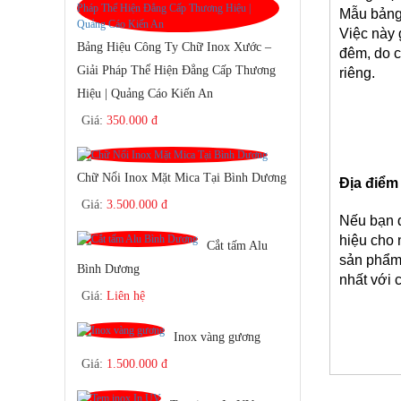
Mẫu bảng 
Việc này 
Bảng Hiệu Công Ty Chữ Inox Xước –
đêm, do c
Giải Pháp Thể Hiện Đẳng Cấp Thương
riêng.
Hiệu | Quảng Cáo Kiến An
Giá:
350.000 đ
Chữ Nổi Inox Mặt Mica Tại Bình Dương
Địa điểm 
Giá:
3.500.000 đ
Nếu bạn đ
hiệu cho 
Cắt tấm Alu
sản phẩm,
Bình Dương
nhất với 
Giá:
Liên hệ
Inox vàng gương
Giá:
1.500.000 đ