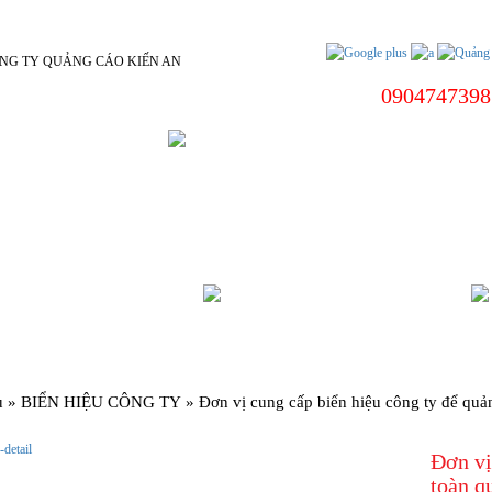
0904747398
 DƯƠNG
BIỂN HIỆU CÔNG TY
ÌNH DƯƠNG
CHÍNH SÁCH
ủ
»
BIỂN HIỆU CÔNG TY
»
Đơn vị cung cấp biển hiệu công ty để quả
Đơn vị
toàn q