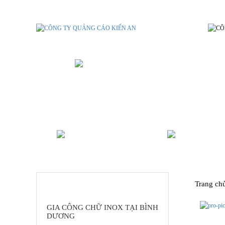
GIA CÔNG CHỮ INOX TẠI BÌNH
ALU - MICA - POLY
IN ẤN B
DANH MỤC SẢN PHẨM
Trang ch
GIA CÔNG CHỮ INOX TẠI BÌNH
DƯƠNG