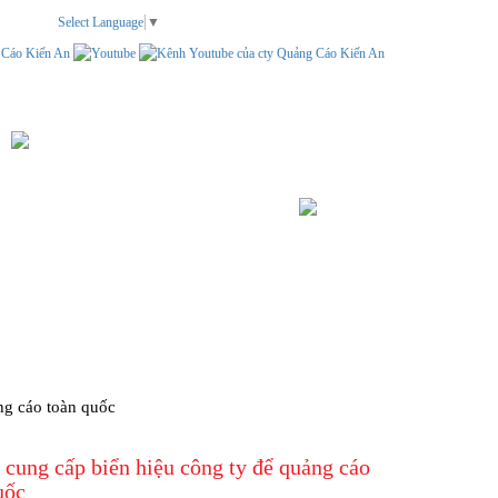
Select Language
▼
TEM NHÃN
LIÊN HỆ
TÌM KIẾM
ng cáo toàn quốc
 cung cấp biển hiệu công ty để quảng cáo
uốc