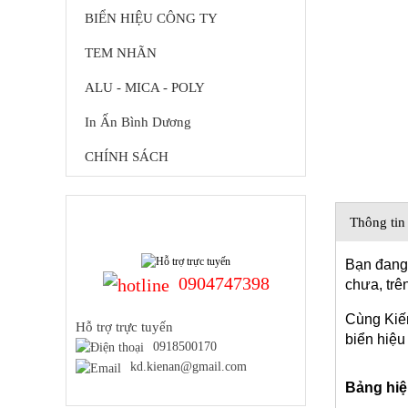
BIỂN HIỆU CÔNG TY
TEM NHÃN
ALU - MICA - POLY
In Ấn Bình Dương
CHÍNH SÁCH
HỖ TRỢ TRỰC TUYẾN
Thông tin 
Bạn đang 
0904747398
chưa, trê
Cùng Kiến
Hỗ trợ trực tuyến
biển hiệu
0918500170
kd.kienan@gmail.com
Bảng hiệu