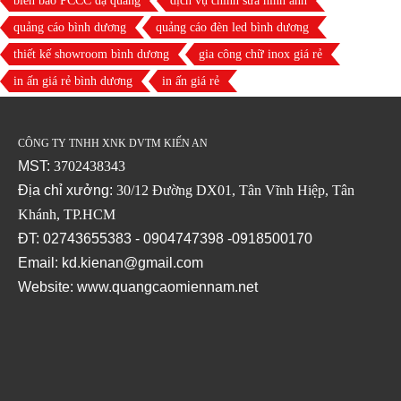
biển báo PCCC dạ quang
dịch vụ chỉnh sửa hình ảnh
quảng cáo bình dương
quảng cáo đèn led bình dương
thiết kế showroom bình dương
gia công chữ inox giá rẻ
in ấn giá rẻ bình dương
in ấn giá rẻ
CÔNG TY TNHH XNK DVTM KIẾN AN
MST:
3702438343
Địa chỉ xưởng:
30/12 Đường DX01, Tân Vĩnh Hiệp, Tân
Khánh, TP.HCM
ĐT: 02743655383 - 0904747398 -0918500170
Email: kd.kienan@gmail.com
Website:
www.quangcaomiennam.net