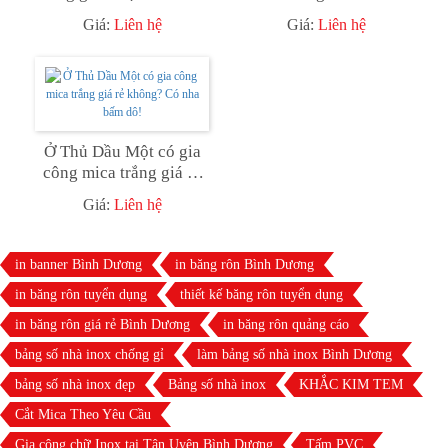
Một
Một
Giá:
Liên hệ
Giá:
Liên hệ
Ở Thủ Dầu Một có gia
công mica trắng giá rẻ
không? Có nha bấm dô!
Giá:
Liên hệ
in banner Bình Dương
in băng rôn Bình Dương
in băng rôn tuyển dụng
thiết kế băng rôn tuyển dụng
in băng rôn giá rẻ Bình Dương
in băng rôn quảng cáo
bảng số nhà inox chống gỉ
làm bảng số nhà inox Bình Dương
bảng số nhà inox đẹp
Bảng số nhà inox
KHẮC KIM TEM
Cắt Mica Theo Yêu Cầu
Gia công chữ Inox tại Tân Uyên Bình Dương
Tấm PVC