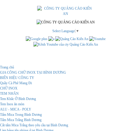
Select Language
▼
Menu
Trang chủ
GIA CÔNG CHỮ INOX TẠI BÌNH DƯƠNG
BIỂN HIỆU CÔNG TY
Quầy Cà Phê Mang Đi
CHỮ INOX
TEM NHÃN
Tem Khắc Ở Bình Dương
Tem Inox ăn mòn
ALU - MICA - POLY
Tấm Mica Trong Bình Dương
Tấm Mica Trắng Bình Dương
Cắt tấm Mica Trắng theo yêu cầu tại Bình Dương
Làm bảng tên phòng ở tại Bình Dương