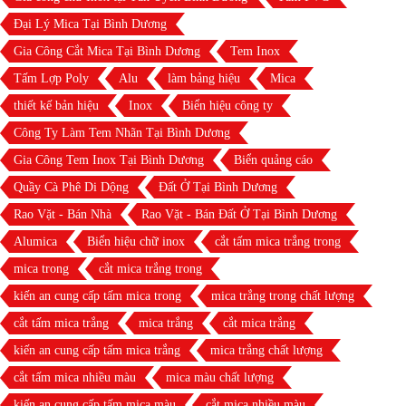
Đại Lý Mica Tại Bình Dương
Gia Công Cắt Mica Tại Bình Dương
Tem Inox
Tấm Lợp Poly
Alu
làm bảng hiệu
Mica
thiết kế bản hiệu
Inox
Biển hiệu công ty
Công Ty Làm Tem Nhãn Tại Bình Dương
Gia Công Tem Inox Tại Bình Dương
Biển quảng cáo
Quầy Cà Phê Di Dộng
Đất Ở Tại Bình Dương
Rao Vặt - Bán Nhà
Rao Vặt - Bán Đất Ở Tại Bình Dương
Alumica
Biển hiệu chữ inox
cắt tấm mica trắng trong
mica trong
cắt mica trắng trong
kiến an cung cấp tấm mica trong
mica trắng trong chất lượng
cắt tấm mica trắng
mica trắng
cắt mica trắng
kiến an cung cấp tấm mica trắng
mica trắng chất lượng
cắt tấm mica nhiều màu
mica màu chất lượng
kiến an cung cấp tấm mica màu
cắt mica nhiều màu