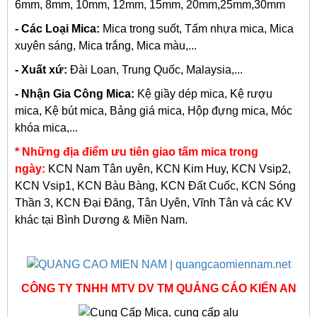
6mm, 8mm, 10mm, 12mm, 15mm, 20mm,25mm,30mm
- Các Loại Mica:
Mica trong suốt, Tấm nhựa mica,
Mica
xuyên sáng, Mica trắng, Mica màu,...
- Xuất xứ:
Đài Loan, Trung Quốc, Malaysia,...
- Nhận Gia Công Mica:
Kệ giầy dép mica, Kệ rượu
mica,
Kệ bút mica, Bảng giá mica, Hộp đựng mica, Móc
khóa mica,...
* Những địa điểm ưu tiên giao tấm mica trong
ngày:
KCN Nam Tân uyên, KCN Kim Huy, KCN Vsip2,
KCN Vsip1, KCN Bàu Bàng, KCN Đất Cuốc, KCN Sóng
Thần 3, KCN Đại Đăng, Tân Uyên, Vĩnh Tân và các KV
khác tại Bình Dương & Miền Nam.
CÔNG TY TNHH MTV DV TM QUẢNG CÁO KIẾN AN