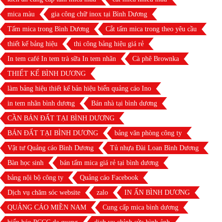
mica màu
gia công chữ inox tại Bình Dương
Tấm mica trong Bình Dương
Cắt tấm mica trong theo yêu cầu
thiết kế bảng hiệu
thi công bảng hiệu giá rẻ
In tem café In tem trà sữa In tem nhãn
Cà phê Brownka
THIẾT KẾ BÌNH DƯƠNG
làm bảng hiệu thiết kế bản hiệu biển quảng cáo Ino
in tem nhãn bình dương
Bán nhà tại bình dương
CẦN BÁN ĐẤT TẠI BÌNH DƯƠNG
BÁN ĐẤT TẠI BÌNH DƯƠNG
bảng văn phòng công ty
Vật tư Quảng cáo Bình Dương
Tủ nhựa Đài Loan Bình Dương
Bàn học sinh
bán tấm mica giá rẻ tại bình dương
bảng nội bộ công ty
Quảng cáo Facebook
Dịch vụ chăm sóc website
zalo
IN ẤN BÌNH DƯƠNG
QUẢNG CÁO MIỀN NAM
Cung cấp mica bình dương