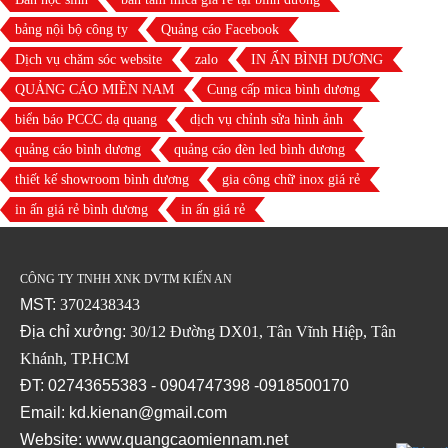
bảng nội bộ công ty
Quảng cáo Facebook
Dịch vụ chăm sóc website
zalo
IN ẤN BÌNH DƯƠNG
QUẢNG CÁO MIỀN NAM
Cung cấp mica bình dương
biển báo PCCC dạ quang
dịch vụ chỉnh sửa hình ảnh
quảng cáo bình dương
quảng cáo đèn led bình dương
thiết kế showroom bình dương
gia công chữ inox giá rẻ
in ấn giá rẻ bình dương
in ấn giá rẻ
CÔNG TY TNHH XNK DVTM KIẾN AN
MST:
3702438343
Địa chỉ xưởng:
30/12 Đường DX01, Tân Vĩnh Hiệp, Tân
Khánh, TP.HCM
ĐT: 02743655383 - 0904747398 -0918500170
Email: kd.kienan@gmail.com
Website:
www.quangcaomiennam.net