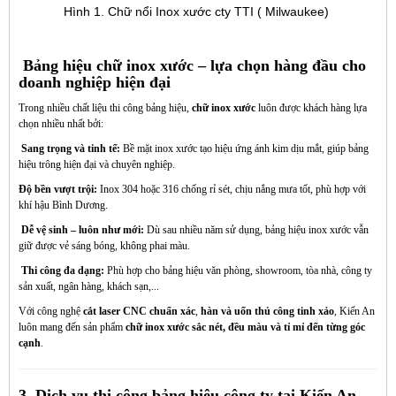
Hình 1. Chữ nổi Inox xước cty TTI ( Milwaukee) 
Bảng hiệu chữ inox xước – lựa chọn hàng đầu cho
doanh nghiệp hiện đại
Trong nhiều chất liệu thi công bảng hiệu,
chữ inox xước
luôn được khách hàng lựa
chọn nhiều nhất bởi:
Sang trọng và tinh tế:
Bề mặt inox xước tạo hiệu ứng ánh kim dịu mắt, giúp bảng
hiệu trông hiện đại và chuyên nghiệp.
Độ bền vượt trội:
Inox 304 hoặc 316 chống rỉ sét, chịu nắng mưa tốt, phù hợp với
khí hậu Bình Dương.
Dễ vệ sinh – luôn như mới:
Dù sau nhiều năm sử dụng, bảng hiệu inox xước vẫn
giữ được vẻ sáng bóng, không phai màu.
Thi công đa dạng:
Phù hợp cho bảng hiệu văn phòng, showroom, tòa nhà, công ty
sản xuất, ngân hàng, khách sạn,...
Với công nghệ
cắt laser CNC chuẩn xác
,
hàn và uốn thủ công tinh xảo
, Kiến An
luôn mang đến sản phẩm
chữ inox xước sắc nét, đều màu và tỉ mỉ đến từng góc
cạnh
.
3. Dịch vụ thi công bảng hiệu công ty tại Kiến An