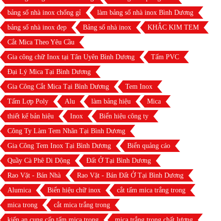
bảng số nhà inox chống gỉ
làm bảng số nhà inox Bình Dương
bảng số nhà inox đẹp
Bảng số nhà inox
KHẮC KIM TEM
Cắt Mica Theo Yêu Cầu
Gia công chữ Inox tại Tân Uyên Bình Dương
Tấm PVC
Đại Lý Mica Tại Bình Dương
Gia Công Cắt Mica Tại Bình Dương
Tem Inox
Tấm Lợp Poly
Alu
làm bảng hiệu
Mica
thiết kế bản hiệu
Inox
Biển hiệu công ty
Công Ty Làm Tem Nhãn Tại Bình Dương
Gia Công Tem Inox Tại Bình Dương
Biển quảng cáo
Quầy Cà Phê Di Dộng
Đất Ở Tại Bình Dương
Rao Vặt - Bán Nhà
Rao Vặt - Bán Đất Ở Tại Bình Dương
Alumica
Biển hiệu chữ inox
cắt tấm mica trắng trong
mica trong
cắt mica trắng trong
kiến an cung cấp tấm mica trong
mica trắng trong chất lượng