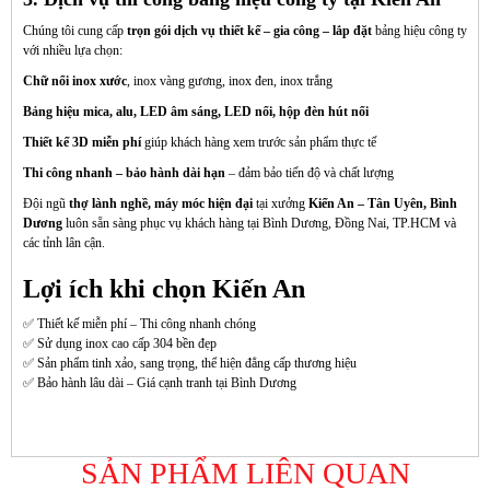
Chúng tôi cung cấp
trọn gói dịch vụ thiết kế – gia công – lắp đặt
bảng hiệu công ty
với nhiều lựa chọn:
Chữ nổi inox xước
, inox vàng gương, inox đen, inox trắng
Bảng hiệu mica, alu, LED âm sáng, LED nổi, hộp đèn hút nổi
Thiết kế 3D miễn phí
giúp khách hàng xem trước sản phẩm thực tế
Thi công nhanh – bảo hành dài hạn
– đảm bảo tiến độ và chất lượng
Đội ngũ
thợ lành nghề, máy móc hiện đại
tại xưởng
Kiến An – Tân Uyên, Bình
Dương
luôn sẵn sàng phục vụ khách hàng tại Bình Dương, Đồng Nai, TP.HCM và
các tỉnh lân cận.
Lợi ích khi chọn Kiến An
✅ Thiết kế miễn phí – Thi công nhanh chóng
✅ Sử dụng inox cao cấp 304 bền đẹp
✅ Sản phẩm tinh xảo, sang trọng, thể hiện đẳng cấp thương hiệu
✅ Bảo hành lâu dài – Giá cạnh tranh tại Bình Dương
SẢN PHẨM LIÊN QUAN