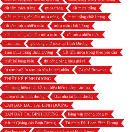
cắt tấm mica trắng
mica trắng
cắt mica trắng
kiến an cung cấp tấm mica trắng
mica trắng chất lượng
cắt tấm mica nhiều màu
mica màu chất lượng
kiến an cung cấp tấm mica màu
cắt mica nhiều màu
mica màu
gia công chữ inox tại Bình Dương
Tấm mica trong Bình Dương
Cắt tấm mica trong theo yêu cầu
thiết kế bảng hiệu
thi công bảng hiệu giá rẻ
In tem café In tem trà sữa In tem nhãn
Cà phê Brownka
THIẾT KẾ BÌNH DƯƠNG
làm bảng hiệu thiết kế bản hiệu biển quảng cáo Ino
in tem nhãn bình dương
Bán nhà tại bình dương
CẦN BÁN ĐẤT TẠI BÌNH DƯƠNG
BÁN ĐẤT TẠI BÌNH DƯƠNG
bảng văn phòng công ty
Vật tư Quảng cáo Bình Dương
Tủ nhựa Đài Loan Bình Dương
Bàn học sinh
bán tấm mica giá rẻ tại bình dương