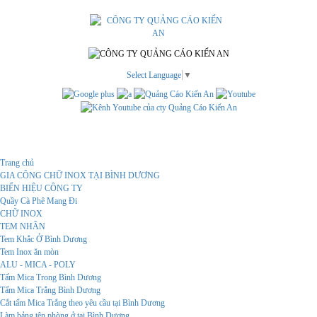
Select Language
▼
Menu
Trang chủ
GIA CÔNG CHỮ INOX TẠI BÌNH DƯƠNG
BIỂN HIỆU CÔNG TY
Quầy Cà Phê Mang Đi
CHỮ INOX
TEM NHÃN
Tem Khắc Ở Bình Dương
Tem Inox ăn mòn
ALU - MICA - POLY
Tấm Mica Trong Bình Dương
Tấm Mica Trắng Bình Dương
Cắt tấm Mica Trắng theo yêu cầu tại Bình Dương
Làm bảng tên phòng ở tại Bình Dương