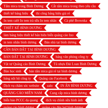
Tấm mica trong Bình Dương
Cắt tấm mica trong theo yêu cầu
thiết kế bảng hiệu
thi công bảng hiệu giá rẻ
In tem café In tem trà sữa In tem nhãn
Cà phê Brownka
THIẾT KẾ BÌNH DƯƠNG
làm bảng hiệu thiết kế bản hiệu biển quảng cáo Ino
in tem nhãn bình dương
Bán nhà tại bình dương
CẦN BÁN ĐẤT TẠI BÌNH DƯƠNG
BÁN ĐẤT TẠI BÌNH DƯƠNG
bảng văn phòng công ty
Vật tư Quảng cáo Bình Dương
Tủ nhựa Đài Loan Bình Dương
Bàn học sinh
bán tấm mica giá rẻ tại bình dương
bảng nội bộ công ty
Quảng cáo Facebook
Dịch vụ chăm sóc website
zalo
IN ẤN BÌNH DƯƠNG
QUẢNG CÁO MIỀN NAM
Cung cấp mica bình dương
biển báo PCCC dạ quang
dịch vụ chỉnh sửa hình ảnh
quảng cáo bình dương
quảng cáo đèn led bình dương