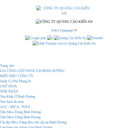
Select Language
▼
Menu
Trang chủ
GIA CÔNG CHỮ INOX TẠI BÌNH DƯƠNG
BIỂN HIỆU CÔNG TY
Quầy Cà Phê Mang Đi
CHỮ INOX
TEM NHÃN
Tem Khắc Ở Bình Dương
Tem Inox ăn mòn
ALU - MICA - POLY
Tấm Mica Trong Bình Dương
Tấm Mica Trắng Bình Dương
Cắt tấm Mica Trắng theo yêu cầu tại Bình Dương
Làm bảng tên phòng ở tại Bình Dương