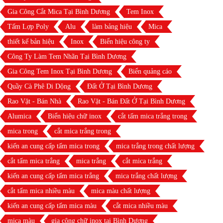
Gia Công Cắt Mica Tại Bình Dương
Tem Inox
Tấm Lợp Poly
Alu
làm bảng hiệu
Mica
thiết kế bản hiệu
Inox
Biển hiệu công ty
Công Ty Làm Tem Nhãn Tại Bình Dương
Gia Công Tem Inox Tại Bình Dương
Biển quảng cáo
Quầy Cà Phê Di Dộng
Đất Ở Tại Bình Dương
Rao Vặt - Bán Nhà
Rao Vặt - Bán Đất Ở Tại Bình Dương
Alumica
Biển hiệu chữ inox
cắt tấm mica trắng trong
mica trong
cắt mica trắng trong
kiến an cung cấp tấm mica trong
mica trắng trong chất lượng
cắt tấm mica trắng
mica trắng
cắt mica trắng
kiến an cung cấp tấm mica trắng
mica trắng chất lượng
cắt tấm mica nhiều màu
mica màu chất lượng
kiến an cung cấp tấm mica màu
cắt mica nhiều màu
mica màu
gia công chữ inox tại Bình Dương