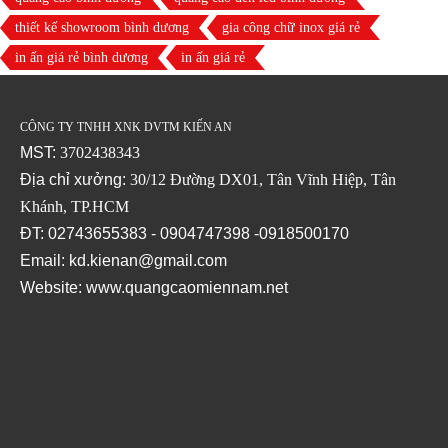
thiết kế showroom bình dương
gia công chữ inox giá rẻ
in ấn giá rẻ bình dương
in ấn giá rẻ
CÔNG TY TNHH XNK DVTM KIẾN AN
MST:
3702438343
Địa chỉ xưởng:
30/12 Đường DX01, Tân Vĩnh Hiệp, Tân
Khánh, TP.HCM
ĐT: 02743655383 - 0904747398 -0918500170
Email: kd.kienan@gmail.com
Website:
www.quangcaomiennam.net