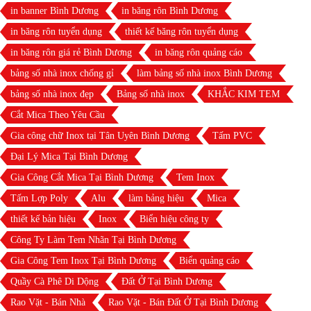
in banner Bình Dương
in băng rôn Bình Dương
in băng rôn tuyển dụng
thiết kế băng rôn tuyển dụng
in băng rôn giá rẻ Bình Dương
in băng rôn quảng cáo
bảng số nhà inox chống gỉ
làm bảng số nhà inox Bình Dương
bảng số nhà inox đẹp
Bảng số nhà inox
KHẮC KIM TEM
Cắt Mica Theo Yêu Cầu
Gia công chữ Inox tại Tân Uyên Bình Dương
Tấm PVC
Đại Lý Mica Tại Bình Dương
Gia Công Cắt Mica Tại Bình Dương
Tem Inox
Tấm Lợp Poly
Alu
làm bảng hiệu
Mica
thiết kế bản hiệu
Inox
Biển hiệu công ty
Công Ty Làm Tem Nhãn Tại Bình Dương
Gia Công Tem Inox Tại Bình Dương
Biển quảng cáo
Quầy Cà Phê Di Dộng
Đất Ở Tại Bình Dương
Rao Vặt - Bán Nhà
Rao Vặt - Bán Đất Ở Tại Bình Dương