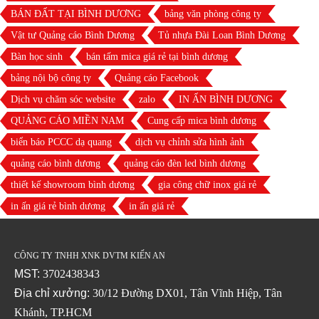
BÁN ĐẤT TẠI BÌNH DƯƠNG
bảng văn phòng công ty
Vật tư Quảng cáo Bình Dương
Tủ nhựa Đài Loan Bình Dương
Bàn học sinh
bán tấm mica giá rẻ tại bình dương
bảng nội bộ công ty
Quảng cáo Facebook
Dịch vụ chăm sóc website
zalo
IN ẤN BÌNH DƯƠNG
QUẢNG CÁO MIỀN NAM
Cung cấp mica bình dương
biển báo PCCC dạ quang
dịch vụ chỉnh sửa hình ảnh
quảng cáo bình dương
quảng cáo đèn led bình dương
thiết kế showroom bình dương
gia công chữ inox giá rẻ
in ấn giá rẻ bình dương
in ấn giá rẻ
CÔNG TY TNHH XNK DVTM KIẾN AN
MST:
3702438343
Địa chỉ xưởng:
30/12 Đường DX01, Tân Vĩnh Hiệp, Tân
Khánh, TP.HCM