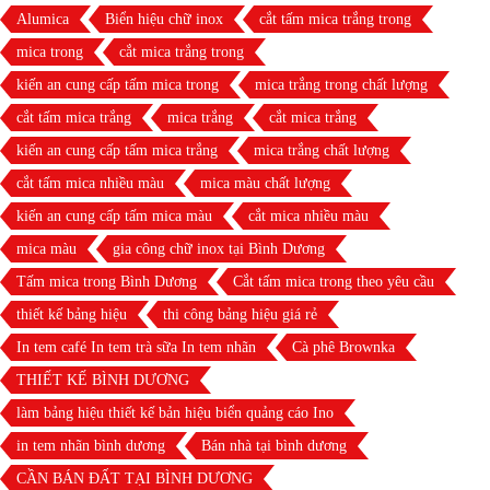
Alumica
Biển hiệu chữ inox
cắt tấm mica trắng trong
mica trong
cắt mica trắng trong
kiến an cung cấp tấm mica trong
mica trắng trong chất lượng
cắt tấm mica trắng
mica trắng
cắt mica trắng
kiến an cung cấp tấm mica trắng
mica trắng chất lượng
cắt tấm mica nhiều màu
mica màu chất lượng
kiến an cung cấp tấm mica màu
cắt mica nhiều màu
mica màu
gia công chữ inox tại Bình Dương
Tấm mica trong Bình Dương
Cắt tấm mica trong theo yêu cầu
thiết kế bảng hiệu
thi công bảng hiệu giá rẻ
In tem café In tem trà sữa In tem nhãn
Cà phê Brownka
THIẾT KẾ BÌNH DƯƠNG
làm bảng hiệu thiết kế bản hiệu biển quảng cáo Ino
in tem nhãn bình dương
Bán nhà tại bình dương
CẦN BÁN ĐẤT TẠI BÌNH DƯƠNG