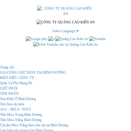
Select Language
▼
Menu
Trang chủ
GIA CÔNG CHỮ INOX TẠI BÌNH DƯƠNG
BIỂN HIỆU CÔNG TY
Quầy Cà Phê Mang Đi
CHỮ INOX
TEM NHÃN
Tem Khắc Ở Bình Dương
Tem Inox ăn mòn
ALU - MICA - POLY
Tấm Mica Trong Bình Dương
Tấm Mica Trắng Bình Dương
Cắt tấm Mica Trắng theo yêu cầu tại Bình Dương
Làm bảng tên phòng ở tại Bình Dương