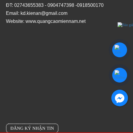
ĐT: 02743655383 - 0904747398 -0918500170
Email: kd.kienan@gmail.com
Website:
www.quangcaomiennam.net
Facebook
ĐĂNG KÝ NHẬN TIN