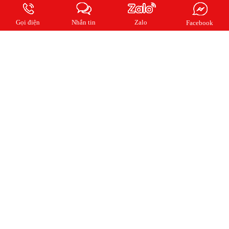
Đăng ký email của bạn cho chúng tôi để cập nhật tin mới nhất từng ngày
Gọi điện
Nhắn tin
Zalo
Facebook
2018 Copyright © QUẢNG CÁO KIẾN AN. All rights reserved.
Online:
8
| Ngày:
247
| Tháng:
4081
| Tổng truy cập:
1059990